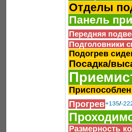
Отделы по
Панель пр
Передняя подве
Подголовники с
Подогрев сиде
Посадка/выс
Приемис
Приспособлен
Прогрев
+135
/
-22
Проходим
Размерность ко