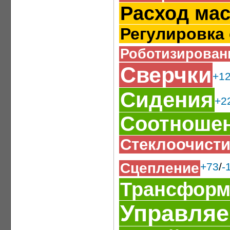
Расход ма
Регулировка
Роботизирован
Сверчки
+1
Сидения
+2
Соотношен
Стеклоочист
Сцепление
+73
/
-
Трансформ
Управляе