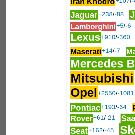
Iran Khodro
+107
/
-
Jaguar
+238
/
-88
+5
/
-6
Lamborghini
Lexus
+910
/
-360
+14
/
-7
Maserati
M
Mercedes B
Mitsubishi
Opel
+2550
/
-1081
Pontiac
+193
/
-64
Sa
+61
/
-21
Rover
Sk
Seat
+162
/
-45