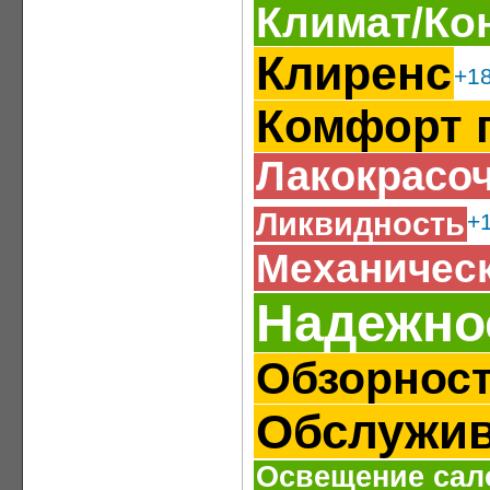
Климат/Ко
Клиренс
+1
Комфорт 
Лакокрасо
Ликвидность
+
Механическ
Надежно
Обзорнос
Обслужи
Освещение сал