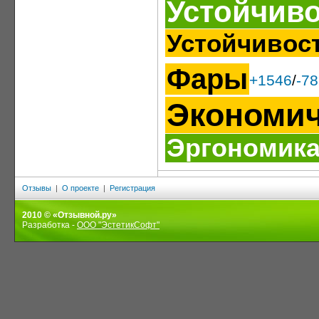
Устойчив
Устойчивос
Фары
+1546
/
-7
Экономи
Эргономик
Отзывы
|
О проекте
|
Регистрация
2010 © «Отзывной.ру»
Разработка -
ООО "ЭстетикСофт"