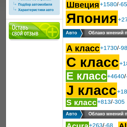
Швеция
+1580
/
-6
Подбор автомобиля
Характеристики авто
Япония
+2
Авто
Облако мнений 
A класс
+1730
/
-9
C класс
+1
E класс
+4640
/
J класс
+1
S класс
+813
/
-305
Авто
Облако мнений 
Acura
A
+263
/
-68