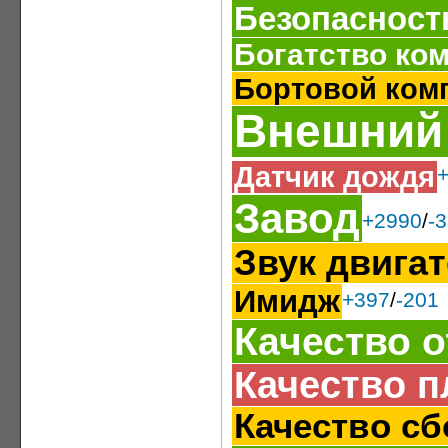
Безопасност
Богатство ко
Бортовой ком
Внешний
Датчик дождя
Завод
+2990
/
-
Звук двига
Имидж
+397
/
-201
Качество 
Качество п
Качество сб