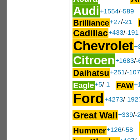
Audi
+1554
/
-589
+27
/
-21
Brilliance
Cadillac
+433
/
-191
Chevrolet
+
Citroen
+1683
/
-
Daihatsu
+251
/
-10
+5
/
-1
+
Eagle
FAW
Ford
+4273
/
-192
Great Wall
+339
/
-
Hummer
+126
/
-58