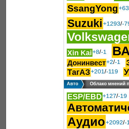
SsangYong
+63
Suzuki
+1293
/
-7
Volkswage
В
+8
/
-1
Xin Kai
+2
/
-1
Донинвест
ТагАЗ
+201
/
-119
Авто
Облако мнений п
ESP/EBD
+127
/
-19
Автоматич
Аудио
+2092
/
-