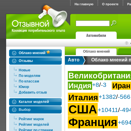
На главную
О проекте
Р
Облако мнений
Облако мнений
Авто
Облако мнений 
Отзывы
Новые
Великобритани
По моделям
По классам
+8
/
-3
Индия
Иран
Юмор
Добавить отзыв
Италия
+1382
/
-566
Каталог моделей
США
+10411
/
-49
Выбор
Франция
Рейтинг марок
+69
Рейтинг моделей
Рейтинг по странам