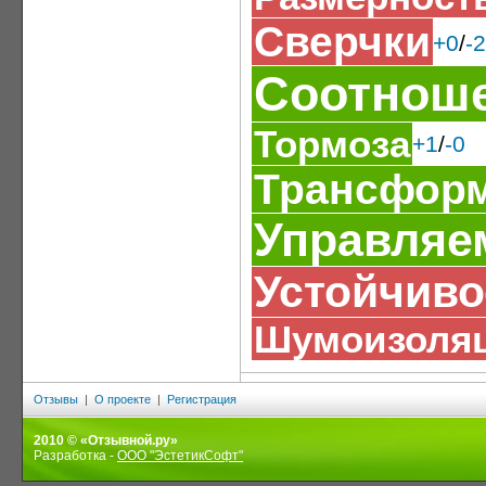
Сверчки
+0
/
-2
Соотноше
Тормоза
+1
/
-0
Трансформ
Управляе
Устойчиво
Шумоизоля
Отзывы
|
О проекте
|
Регистрация
2010 © «Отзывной.ру»
Разработка -
ООО "ЭстетикСофт"