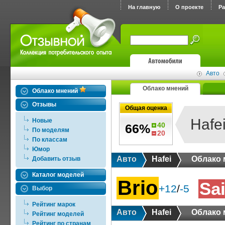
На главную
О проекте
Р
Авто
Облако мнений
Облако мнений
Отзывы
Общая оценка
Hafe
Новые
40
66%
По моделям
20
По классам
Юмор
Авто
Hafei
Облако 
Добавить отзыв
Каталог моделей
Brio
Sa
+12
/
-5
Выбор
Рейтинг марок
Авто
Hafei
Облако 
Рейтинг моделей
Рейтинг по странам