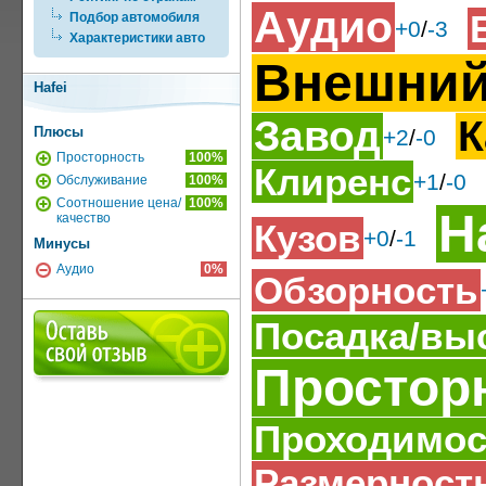
Аудио
Подбор автомобиля
+0
/
-3
Характеристики авто
Внешний
Hafei
Завод
К
Плюсы
+2
/
-0
Просторность
100%
Клиренс
+1
/
-0
Обслуживание
100%
Соотношение цена/
100%
Н
качество
Кузов
+0
/
-1
Минусы
Аудио
0%
Обзорность
Посадка/вы
Простор
Проходимос
Размерност