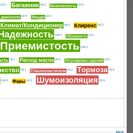
Багажник
+22
/
-1
+8
/
-0
+2
/
-0
Безопасность
+2
/
-0
+2
/
-0
 двигателя
Имидж
Климат/Кондиционер
Клиренс
+8
/
-0
+3
/
-3
Надежность
+14
/
-3
+1
/
-0
Обзорность
Приемистость
+20
/
-2
Расход масла
ость
+3
/
-1
+5
/
-0
+1
/
-0
Регулировка сидений
Тормоза
чество
+8
/
-1
+0
/
-2
+3
/
-8
Стеклоочистители
Шумоизоляция
Фары
+10
/
-0
+2
/
-2
+5
/
-9
Авто