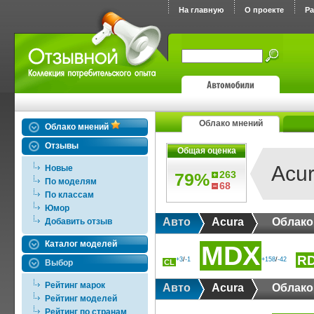
На главную
О проекте
Р
Облако мнений
Облако мнений
Отзывы
Общая оценка
Acu
Новые
263
79%
По моделям
68
По классам
Юмор
Авто
Acura
Облако
Добавить отзыв
Каталог моделей
MDX
R
+3
/
-1
+158
/
-42
Выбор
CL
Рейтинг марок
Авто
Acura
Облако
Рейтинг моделей
Рейтинг по странам