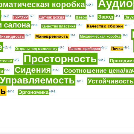
Аудио
оматическая коробка
+10
/
-4
д
Завод
+16
/
-2
+0
/
-1
+0
/
-1
+1
/
-0
+4
/
-1
Звук
ГУР/ЭУР
Датчик дождя
Двери
и салона
+9
/
-3
+1
/
-0
Качество сборки
+2
/
-1
Качество пластика
+0
/
-2
Маневренность
+2
/
-1
+1
/
-0
Ликвидность
Механическая коробка
е
+12
/
-4
+1
/
-0
+0
/
-1
+1
/
-1
Печка
Отделы под мелочевку
Панель приборов
Просторность
Проходим
+1
/
-0
+19
/
-2
ителям
Сидения
Соотношение цена/ка
ки
+5
/
-0
+15
/
-0
Управляемость
Устойчивость
+18
/
-0
ть
Эргономика
+10
/
-6
+4
/
-1