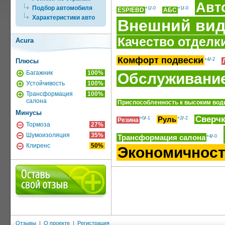
Авт
Подбор автомобиля
+1
/
-0
+1
/
-0
ESP/EBD
АБС
Характеристики авто
Внешний ви
Качество отделк
Acura
Комфорт подвески
+4
/
-2
Плюсы
Багажник
100%
Обслуживани
Устойчивость
100%
Трансформация
100%
салона
Приспособленность к высоким вод
Минусы
Сверч
Руль
+0
/
-1
+2
/
-2
Резина
Тормоза
27%
Шумоизоляция
35%
Трансформация салона
+4
/
-0
Клиренс
50%
Экономичнос
Отзывы
|
О проекте
|
Регистрация