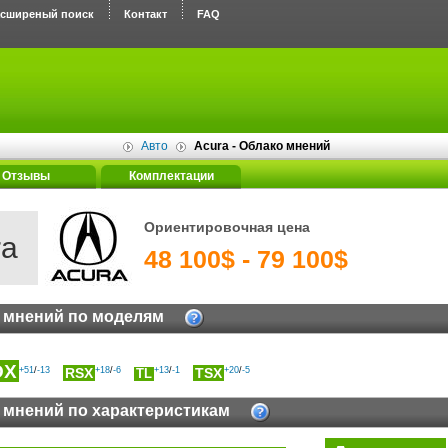
асширеный поиск
Контакт
FAQ
Авто
Acura - Облако мнений
Отзывы
Комплектации
Ориентировочная цена
ra
48 100$ - 79 100$
 мнений по моделям
DX
+51
/
-13
RSX
+18
/
-6
+13
/
-1
TSX
+20
/
-5
TL
 мнений по характеристикам