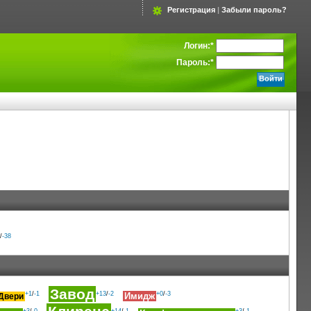
Регистрация
|
Забыли пароль?
Логин:
*
Пароль:
*
/
-38
Завод
+1
/
-1
+13
/
-2
+0
/
-3
Имидж
Двери