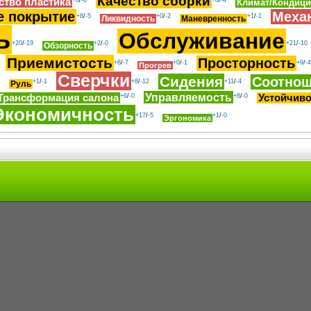
Качество сборки
ство пластика
+0
/
-6
+8
/
-4
Климат/Кондиц
е покрытие
Меха
+8
/
-5
+0
/
-2
+1
/
-1
Ликвидность
Маневренность
ь
Обслуживание
+20
/
-19
+2
/
-0
+21
/
-10
Обзорность
Приемистость
Просторность
+8
/
-7
+0
/
-1
+9
/
-4
Прогрев
Сверчки
Сидения
Соотнош
+1
/
-1
+8
/
-12
+11
/
-4
Руль
Управляемость
Трансформация салона
+6
/
-0
+8
/
-0
Устойчиво
Экономичность
+17
/
-5
+1
/
-0
Эргономика