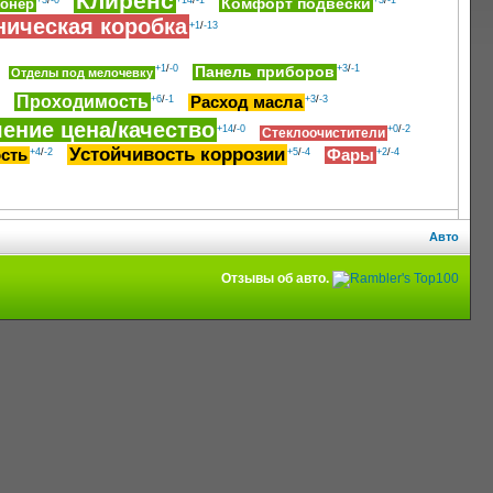
Клиренс
+3
/
-0
+14
/
-1
+3
/
-1
ионер
Комфорт подвески
ническая коробка
+1
/
-13
+1
/
-0
+3
/
-1
Панель приборов
Отделы под мелочевку
Проходимость
+6
/
-1
Расход масла
+3
/
-3
ение цена/качество
+14
/
-0
+0
/
-2
Стеклоочистители
Устойчивость коррозии
сть
+4
/
-2
+5
/
-4
Фары
+2
/
-4
Авто
Отзывы об авто.