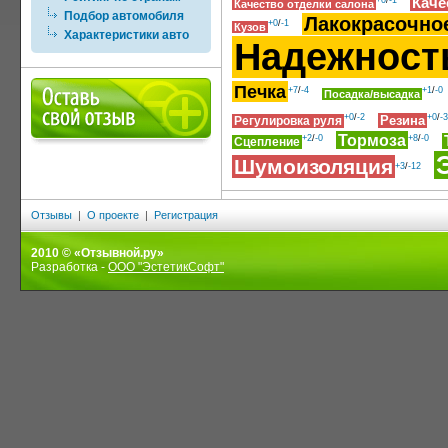
+0
/
-1
Каче
Качество отделки салона
Подбор автомобиля
Лакокрасочно
+0
/
-1
Кузов
Характеристики авто
Надежност
Печка
+7
/
-4
+1
/
-0
Посадка/высадка
+0
/
-2
+0
/
-3
Резина
Регулировка руля
Тормоза
+2
/
-0
+8
/
-0
Сцепление
Шумоизоляция
+3
/
-12
Отзывы
|
О проекте
|
Регистрация
2010 © «Отзывной.ру»
Разработка -
ООО "ЭстетикСофт"