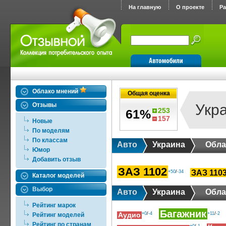
На главную
О проекте
Р
Облако мнений
Общая оценка
Отзывы
Укр
253
61%
157
Новые
По моделям
По классам
Авто
Украина
Обла
Юмор
Добавить отзыв
ЗАЗ 1102
ЗАЗ 110
+50
/
-34
Каталог моделей
Выбор
Авто
Украина
Обла
Рейтинг марок
Багажник
+0
/
-4
+11
/
-2
Рейтинг моделей
Аудио
Рейтинг по странам