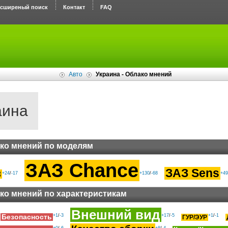
асширеный поиск
Контакт
FAQ
Авто
Украина - Облако мнений
аина
ко мнений по моделям
ЗАЗ Chance
ЗАЗ Sens
3
+24
/
-17
+130
/
-68
+49
ко мнений по характеристикам
Внешний вид
+1
/
-3
+17
/
-5
+1
/
-1
Безопасность
ГУР/ЭУР