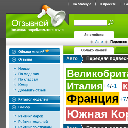
На главную
О проекте
Р
Авто
Передняя 
Облако мнений
Облако мнений
Авто
Передняя подвес
Отзывы
Новые
Великобрит
По моделям
По классам
Италия
К
+4
/
-1
Юмор
Добавить отзыв
Франция
+7
/
Каталог моделей
Выбор
Южная Ко
Рейтинг марок
Рейтинг моделей
Рейтинг по странам
Авто
Передняя подвес