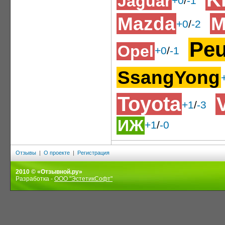
Jaguar
+0
/
-1
Mazda
M
+0
/
-2
Pe
Opel
+0
/
-1
SsangYong
Toyota
+1
/
-3
ИЖ
+1
/
-0
Отзывы
|
О проекте
|
Регистрация
2010 © «Отзывной.ру»
Разработка -
ООО "ЭстетикСофт"