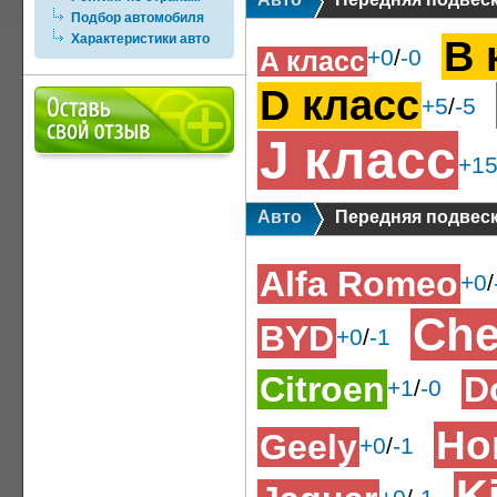
Подбор автомобиля
Характеристики авто
B 
+0
/
-0
A класс
D класс
+5
/
-5
J класс
+1
Авто
Передняя подвес
Alfa Romeo
+0
/
Che
BYD
+0
/
-1
Citroen
D
+1
/
-0
Ho
Geely
+0
/
-1
K