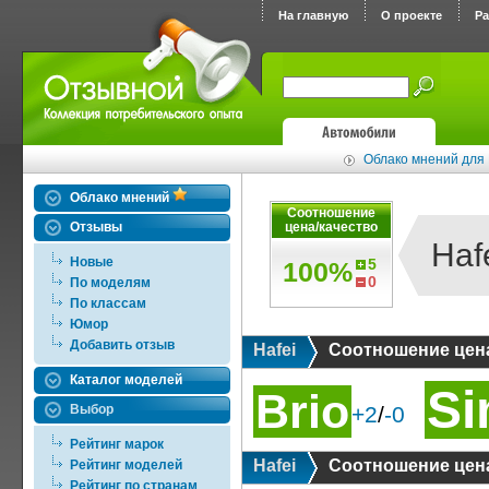
На главную
О проекте
Р
Облако мнений для 
Облако мнений
Соотношение
Отзывы
цена/качество
Haf
Новые
5
100%
0
По моделям
По классам
Юмор
Добавить отзыв
Hafei
Соотношение цена
Каталог моделей
S
Brio
Выбор
+2
/
-0
Рейтинг марок
Hafei
Соотношение цена
Рейтинг моделей
Рейтинг по странам