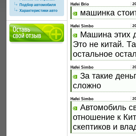
Hafei Brio
2
Подбор автомобиля
машинка стоит
Характеристики авто
Hafei Simbo
2
Машина этих д
Это не китай. Т
остальное оста
Hafei Simbo
2
За такие день
сложно
Hafei Simbo
2
Автомобиль св
отношение к Кит
скептиков и вла