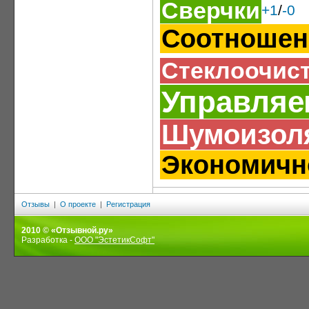
Сверчки
+1
/
-0
Соотношени
Стеклоочис
Управляе
Шумоизол
Экономичн
Отзывы
|
О проекте
|
Регистрация
2010 © «Отзывной.ру»
Разработка -
ООО "ЭстетикСофт"