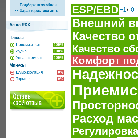
Подбор автомобиля
ESP/EBD
+1
/
-0
Характеристики авто
Внешний в
Acura RDX
Качество о
Плюсы
Приемистость
100%
Качество сб
Аудио
100%
Комфорт по
Управляемость
100%
Минусы
Надежнос
Шумоизоляция
0%
Тормоза
0%
Приемис
Просторно
Расход ма
Регулировка