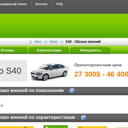
асширеный поиск
Контакт
FAQ
Авто
Volvo
S40 - Облако мнений
Отзывы
Комплектации
Конкуренты
Ориентировочная цена
o S40
27 300$ - 46 40
лако мнений по поколениям
-49
лако мнений по характеристикам