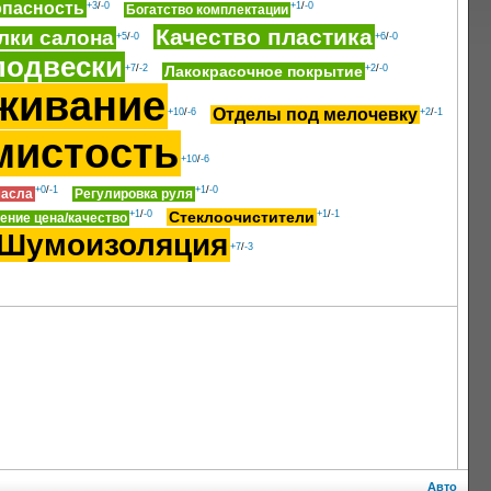
опасность
+3
/
-0
+1
/
-0
Богатство комплектации
Качество пластика
лки салона
+5
/
-0
+6
/
-0
подвески
+7
/
-2
Лакокрасочное покрытие
+2
/
-0
живание
Отделы под мелочевку
+10
/
-6
+2
/
-1
мистость
+10
/
-6
+0
/
-1
+1
/
-0
масла
Регулировка руля
+1
/
-0
Стеклоочистители
+1
/
-1
ение цена/качество
Шумоизоляция
+7
/
-3
Авто