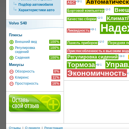
Автоматическ
+0
/
-1
АБС
Подбор автомобиля
Внеш
Характеристики авто
+1
/
-0
Бортовой компьютер
Климат
+1
/
-0
Качество сборки
Volvo S40
Наде
+0
/
-1
Ликвидность
Плюсы
Внешний вид
100%
+1
/
-0
Панель приборов
Передняя п
Регулировка
100%
Приспособленность к высоким вод
сидений
Регулировка сидений
+3
/
-0
Сидения
100%
Управ
Тормоза
Минусы
+6
/
-1
Экономичность
Обзорность
0%
+
Клиренс
11%
Просторность
16%
Отзывы
|
О проекте
|
Регистрация