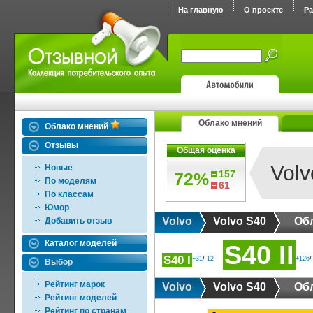
На главную
О проекте
Р
Облако мнений
Облако мнений
Отзывы
Общая оценка
Volv
Новые
157
72%
По моделям
61
По классам
Юмор
Volvo
Volvo S40
Об
Добавить отзыв
Каталог моделей
S40 II
S40 I
+31
/
-12
+126
/
Выбор
Рейтинг марок
Volvo
Volvo S40
Об
Рейтинг моделей
Рейтинг по странам