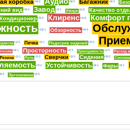
Аудио
ая коробка
Багажник
Без
+4
/
-2
+9
/
-0
+4
/
-2
Завод
ний вид
Качество отде
+5
/
-0
+7
/
-1
+1
/
-0
Имидж
Клиренс
Комфорт 
/Кондиционер
+5
/
-0
+1
/
-8
жность
Обслу
Обзорность
+15
/
-1
+0
/
-4
Прие
Печка
+1
/
-0
+2
/
-1
Подогрев сидений
+2
/
-0
одвеска
Просторность
+0
/
-1
+1
/
-5
+1
/
-0
ителям
Проходимость
Расход 
Сверчки
Сидения
Резина
+1
/
-1
+1
/
-0
+3
/
-2
+5
/
-0
Руль
Соотнош
ляемость
Устойчивость
Фары
+7
/
-2
+6
/
-1
+3
/
-1
3
/
-6
Эргономика
+2
/
-0