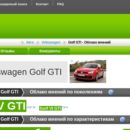
асширеный поиск
Контакт
FAQ
Авто
Volkswagen
Golf GTI - Облако мнений
Отзывы
Конкуренты
swagen Golf GTI
Golf GTI
Облако мнений по поколениям
V GTI
+31
/
-10
Golf VI GTI
+5
/
-0
Golf GTI
Облако мнений по характеристикам