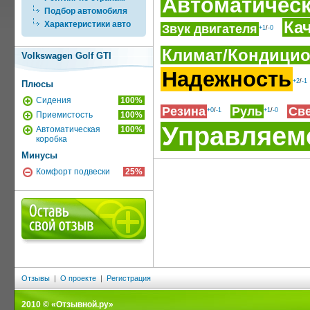
Автоматическ
Подбор автомобиля
Ка
Характеристики авто
Звук двигателя
+1
/
-0
Климат/Кондици
Volkswagen Golf GTI
Надежность
+2
/
-1
Плюсы
Сидения
100%
Резина
Руль
Св
+0
/
-1
+1
/
-0
Приемистость
100%
Управляем
Автоматическая
100%
коробка
Минусы
Комфорт подвески
25%
Отзывы
|
О проекте
|
Регистрация
2010 © «Отзывной.ру»