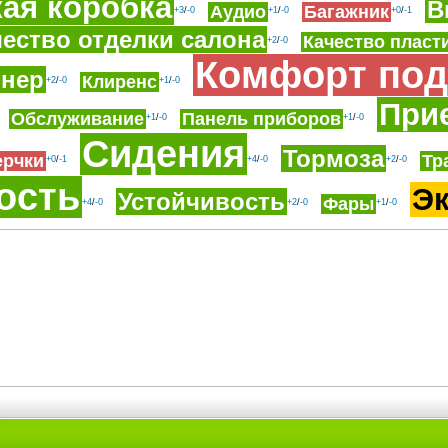
ая коробка
В
Аудио
Багажник
+3
/
-0
+1
/
-0
+0
/
-1
чество отделки салона
Качество пласт
+2
/
-0
Комфорт под
онер
Клиренс
+2
/
-0
+1
/
-0
При
Обслуживание
Панель приборов
+1
/
-0
+1
/
-0
Сидения
Тормоза
ерчки
Тр
+0
/
-1
+4
/
-0
+2
/
-0
ость
Э
Устойчивость
Фары
+4
/
-0
+2
/
-0
+1
/
-0