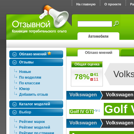
На главную
О проекте
Р
Облако мнений
Облако мнений
Отзывы
Общая оценка
Volk
Новые
41
78%
По моделям
11
По классам
Юмор
Volkswagen
Volkswagen 
Добавить отзыв
Каталог моделей
Golf 
Golf IV GTI
+5
/
-1
Выбор
Рейтинг марок
Volkswagen
Volkswagen 
Рейтинг моделей
Рейтинг по странам