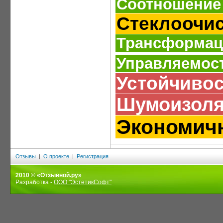
Соотношение 
Стеклоочи
Трансформац
Управляемос
Устойчивос
Шумоизоля
Экономич
Отзывы
|
О проекте
|
Регистрация
2010 © «Отзывной.ру»
Разработка -
ООО "ЭстетикСофт"