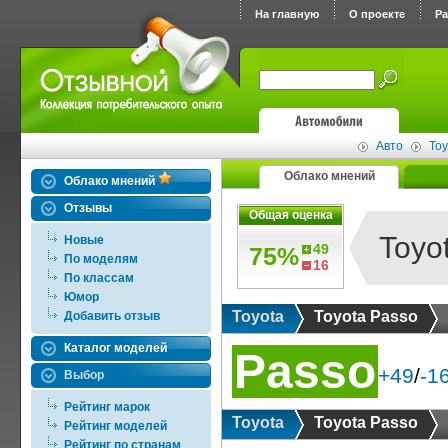
На главную
О проекте
Р
Авто
Toy
Облако мнений
Облако мнений
Отзывы
Общая оценка
Toyo
Новые
49
75%
По моделям
16
По классам
Юмор
Toyota
Toyota Passo
Добавить отзыв
Каталог моделей
Passo
+49
/
-1
Выбор
Рейтинг марок
Toyota
Toyota Passo
Рейтинг моделей
Рейтинг по странам