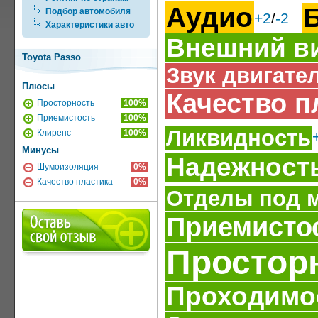
Аудио
Подбор автомобиля
+2
/
-2
Характеристики авто
Внешний в
Toyota Passo
Звук двигате
Плюсы
Качество п
Просторность
100%
Приемистость
100%
Ликвидность
Клиренс
100%
Минусы
Надежност
Шумоизоляция
0%
Качество пластика
0%
Отделы под 
Приемисто
Простор
Проходимо