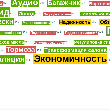
Аудио
Багажник
а
Бортово
+0
/
-2
+7
/
-0
+4
/
-1
ид
Завод
Климат/Конд
+8
/
-0
+3
/
-0
Звук двигателя
+0
/
-1
ески
Надежность
Обз
+5
/
-0
Маневренность
+1
/
-0
+2
/
-1
ль приборов
+1
/
-0
Подлокотники
+0
/
-1
Подогрев сидений
+0
/
-1
сход масла
Регулировка си
+2
/
-0
Регулировка руля
+0
/
-1
Тормоза
Трансформация салона
/
-1
+1
/
-4
+3
Экономичность
оляция
+5
/
-1
+5