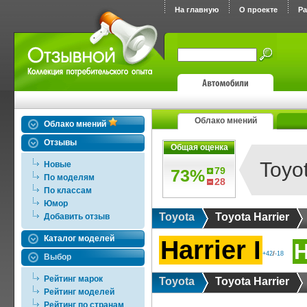
На главную
О проекте
Р
Облако мнений
Облако мнений
Отзывы
Общая оценка
Toyot
Новые
79
73%
По моделям
28
По классам
Юмор
Toyota
Toyota Harrier
Добавить отзыв
Каталог моделей
Harrier I
H
+42
/
-18
Выбор
Рейтинг марок
Toyota
Toyota Harrier
Рейтинг моделей
Рейтинг по странам