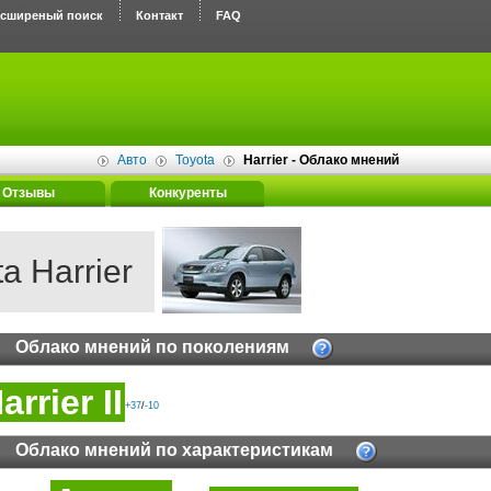
асширеный поиск
Контакт
FAQ
Авто
Toyota
Harrier - Облако мнений
Отзывы
Конкуренты
a Harrier
Облако мнений по поколениям
arrier II
+37
/
-10
Облако мнений по характеристикам