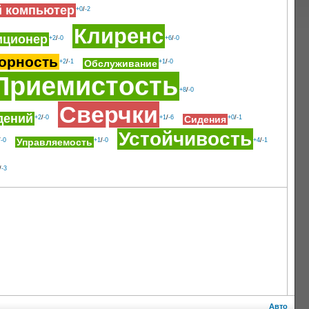
й компьютер
+0
/
-2
Клиренс
иционер
+2
/
-0
+6
/
-0
орность
+2
/
-1
Обслуживание
+1
/
-0
Приемистость
+8
/
-0
Сверчки
дений
+2
/
-0
+1
/
-6
Сидения
+0
/
-1
Устойчивость
/
-0
Управляемость
+1
/
-0
+4
/
-1
/
-3
Авто