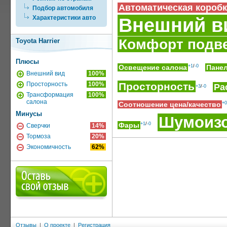
Автоматическая коробк
Подбор автомобиля
Характеристики авто
Внешний в
Комфорт подв
Toyota Harrier
Плюсы
Освещение салона
+1
/
-0
Пане
Внешний вид
100%
Просторность
100%
Просторность
Ра
+3
/
-0
Трансформация
100%
салона
Соотношение цена/качество
+0
Минусы
Шумоиз
Фары
+1
/
-0
Сверчки
14%
Тормоза
20%
Экономичность
62%
Отзывы
|
О проекте
|
Регистрация