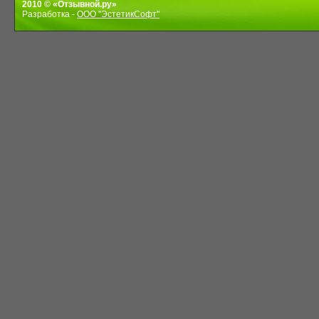
2010 © «Отзывной.ру»
Разработка -
ООО "ЭстетикСофт"