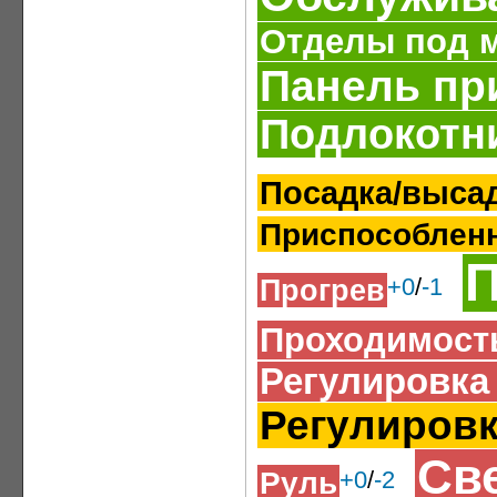
Отделы под 
Панель пр
Подлокотн
Посадка/выса
Приспособленн
П
Прогрев
+0
/
-1
Проходимост
Регулировка
Регулировк
Св
Руль
+0
/
-2