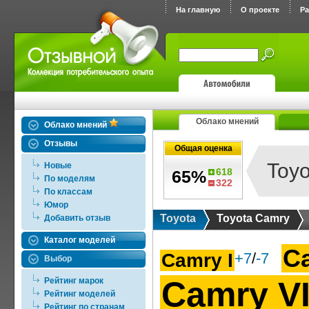
На главную
О проекте
Р
Облако мнений
Облако мнений
Отзывы
Общая оценка
Toy
Новые
618
65%
По моделям
322
По классам
Юмор
Toyota
Toyota Camry
Добавить отзыв
Каталог моделей
C
Camry I
+7
/
-7
Выбор
Camry V
Рейтинг марок
Рейтинг моделей
Рейтинг по странам