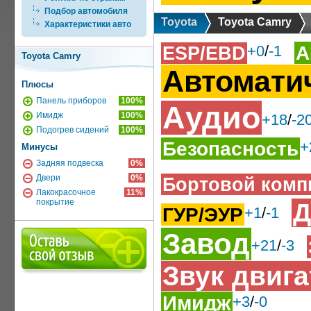
Подбор автомобиля
Toyota
Toyota Camry
Характеристики авто
А
ESP/EBD
+0
/
-1
Toyota Camry
Автомати
Плюсы
Панель приборов
100%
Аудио
Имидж
100%
+18
/
-2
Подогрев сидений
100%
Безопасность
+
Минусы
Задняя подвеска
0%
Двери
0%
Бортовой комп
Лакокрасочное
11%
покрытие
Д
ГУР/ЭУР
+1
/
-1
Завод
+21
/
-3
Звук двиг
Имидж
+3
/
-0