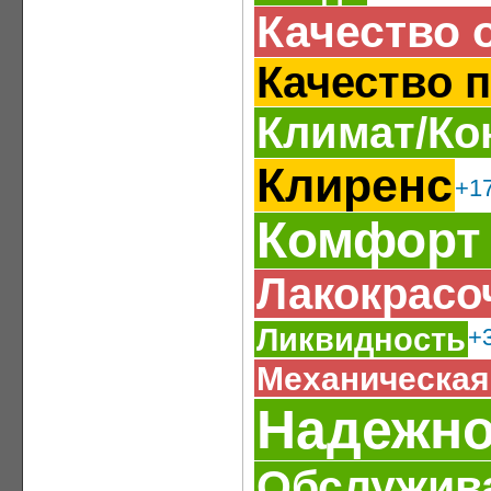
Качество 
Качество 
Климат/Ко
Клиренс
+1
Комфорт
Лакокрасо
Ликвидность
+
Механическая
Надежно
Обслужив