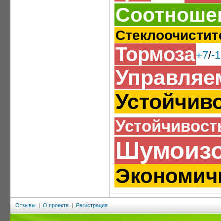
Соотношен
Стеклоочистит
Тормоза
+7
/
-
Управляе
Устойчив
Устойчивост
Шумоиз
Экономич
Отзывы
|
О проекте
|
Регистрация