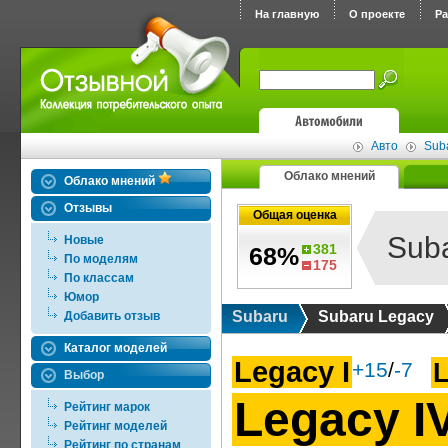
На главную
О проекте
Р
Авто
Sub
Облако мнений
Облако мнений
Отзывы
Общая оценка
Sub
Новые
381
68%
По моделям
175
По классам
Юмор
Subaru
Subaru Legacy
Добавить отзыв
Каталог моделей
Legacy I
L
+15
/
-7
Выбор
Legacy I
Рейтинг марок
Рейтинг моделей
Рейтинг по странам