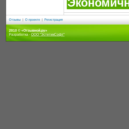
Экономич
Отзывы
|
О проекте
|
Регистрация
2010 © «Отзывной.ру»
Разработка -
ООО "ЭстетикСофт"