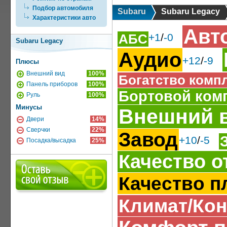
Подбор автомобиля
Subaru
Subaru Legacy
Характеристики авто
Авт
АБС
+1
/
-0
Subaru Legacy
Аудио
+12
/
-9
Плюсы
Внешний вид
100%
Богатство комп
Панель приборов
100%
Бортовой ком
Руль
100%
Минусы
Внешний 
Двери
14%
Сверчки
22%
Завод
+10
/
-5
Посадка/высадка
25%
Качество о
Качество п
Климат/Ко