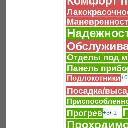
Комфорт п
Лакокрасочно
Маневреннос
Надежнос
Обслужив
Отделы под м
Панель прибо
Подлокотники
+0
Посадка/выса
Приспособленно
Прогрев
+3
/
-1
Проходимо