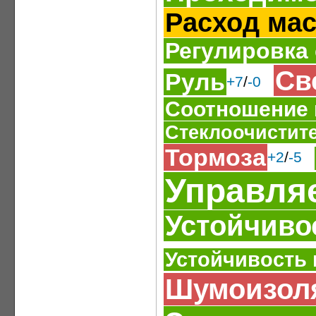
Расход ма
Регулировка
Св
Руль
+7
/
-0
Соотношение 
Стеклоочистит
Тормоза
+2
/
-5
Управля
Устойчиво
Устойчивость
Шумоизол