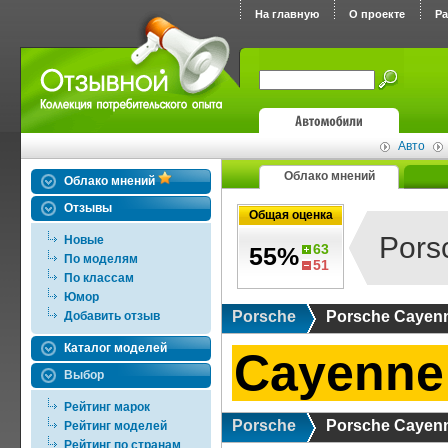
На главную
О проекте
Р
Авто
Облако мнений
Облако мнений
Отзывы
Общая оценка
Pors
Новые
63
55%
По моделям
51
По классам
Юмор
Porsche
Porsche Cayen
Добавить отзыв
Каталог моделей
Cayenne 
Выбор
Рейтинг марок
Porsche
Porsche Cayen
Рейтинг моделей
Рейтинг по странам