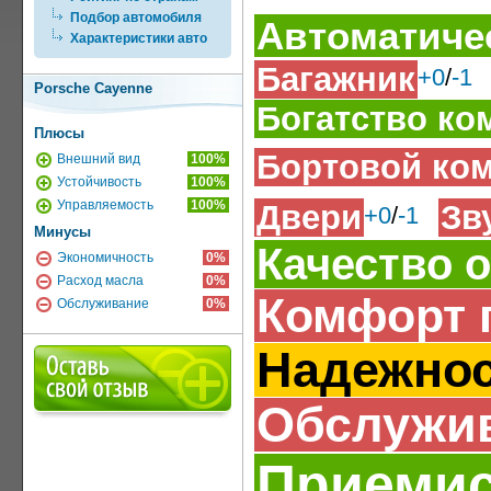
Подбор автомобиля
Автоматиче
Характеристики авто
Багажник
+0
/
-1
Porsche Cayenne
Богатство ко
Плюсы
Бортовой ко
Внешний вид
100%
Устойчивость
100%
Управляемость
100%
Двери
Зв
+0
/
-1
Минусы
Качество 
Экономичность
0%
Расход масла
0%
Комфорт 
Обслуживание
0%
Надежно
Обслужи
Приемис