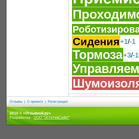
Проходим
Роботизирова
Сидения
+1
/
-1
Тормоза
+3
/
-1
Управляем
Шумоизол
Отзывы
|
О проекте
|
Регистрация
2010 © «Отзывной.ру»
Разработка -
ООО "ЭстетикСофт"