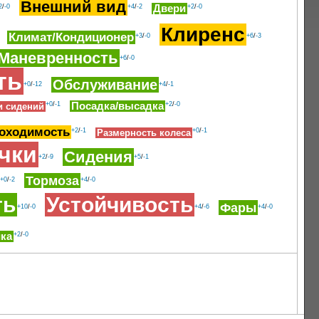
Внешний вид
2
/
-0
+4
/
-2
Двери
+2
/
-0
Клиренс
Климат/Кондиционер
+3
/
-0
+6
/
-3
Маневренность
+6
/
-0
ть
Обслуживание
+0
/
-12
+4
/
-1
+0
/
-1
Посадка/высадка
+2
/
-0
и сидений
оходимость
+2
/
-1
+0
/
-1
Размерность колеса
чки
Сидения
+2
/
-9
+5
/
-1
Тормоза
+0
/
-2
+4
/
-0
ть
Устойчивость
Фары
+10
/
-0
+4
/
-6
+4
/
-0
ка
+2
/
-0