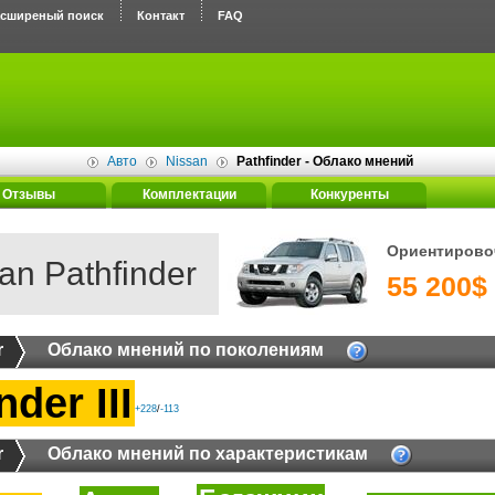
асширеный поиск
Контакт
FAQ
Авто
Nissan
Pathfinder - Облако мнений
Отзывы
Комплектации
Конкуренты
Ориентирово
an Pathfinder
55 200$ 
r
Облако мнений по поколениям
nder III
+228
/
-113
r
Облако мнений по характеристикам