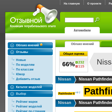
На главную
О проекте
Р
Облако мнений
Облако мнений
Отзывы
Общая оценка
Niss
Новые
232
66%
По моделям
115
По классам
Юмор
Nissan
Nissan Pathfinde
Добавить отзыв
Каталог моделей
Pathfi
+4
/
-2
Выбор
Pathfinder II
Рейтинг марок
Nissan
Nissan Pathfinde
Рейтинг моделей
Рейтинг по странам