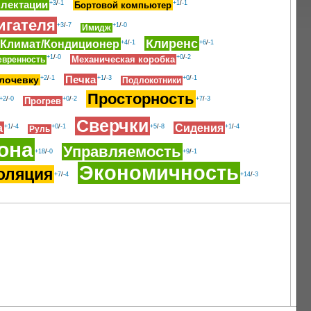
плектации
+3
/
-1
+1
/
-1
Бортовой компьютер
игателя
+3
/
-7
+1
/
-0
Имидж
Клиренс
Климат/Кондиционер
+4
/
-1
+6
/
-1
+1
/
-0
+0
/
-2
Механическая коробка
евренность
Печка
лочевку
+2
/
-1
+1
/
-3
+0
/
-1
Подлокотники
Просторность
+2
/
-0
+0
/
-2
+7
/
-3
Прогрев
Сверчки
а
Сидения
+1
/
-4
+0
/
-1
+5
/
-8
+1
/
-4
Руль
она
Управляемость
+18
/
-0
+9
/
-1
Экономичность
оляция
+7
/
-4
+14
/
-3