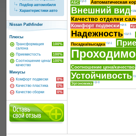
Автоматическая ко
+1
/
-0
АБС
Подбор автомобиля
Внешний вид
Характеристики авто
+16
Качество отделки сал
Nissan Pathfinder
Комфорт подвески
+0
/
-6
Ку
Надежность
+11
/
-5
Плюсы
Прие
+1
/
-1
Трансформация
100%
Посадка/высадка
салона
Проходимо
Приемистость
100%
Соотношение цена/
100%
качество
Соотношение цена/качество
Минусы
Устойчивость
+1
Комфорт подвески
0%
+1
/
-0
Эргономика
Качество пластика
0%
Качество сборки
0%