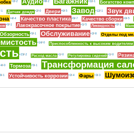
Багажник
Аудио
робка
Богатство ком
+2
/
-2
+8
/
-2
+11
/
-1
Завод
Звук дв
Двери
/
-1
+2
/
-0
+0
/
-5
+12
/
-1
Датчик дождя
она
Качество пластика
Качество сборки
+4
/
-4
+0
/
-7
+0
/
-5
Лакокрасочное покрытие
+0
/
-1
+1
/
-5
+0
/
-1
зов
Ликвидность
Ман
Обслуживание
Обзорность
+5
/
-1
+2
/
-8
Отделы под ме
мистость
+14
/
-0
Приспособленность к высоким водителям
сть
Резин
+23
/
-2
+1
/
-0
+1
/
-0
Расход масла
Регулировка сидений
Трансформация сал
Тормоза
+4
/
-0
+5
/
-1
Шумоиз
Устойчивость коррозии
Фары
6
/
-1
+2
/
-4
+3
/
-3