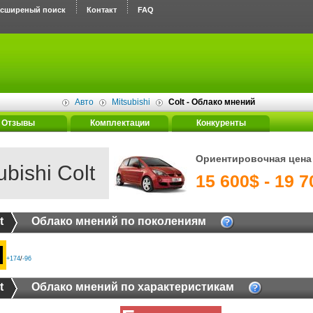
асширеный поиск
Контакт
FAQ
Авто
Mitsubishi
Colt - Облако мнений
Отзывы
Комплектации
Конкуренты
Ориентировочная цена
ubishi Colt
15 600$ - 19 7
t
Облако мнений по поколениям
I
+174
/
-96
t
Облако мнений по характеристикам