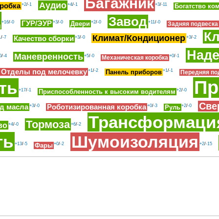
Багажник
Аудио
робка
+2
/
-1
+4
/
-1
+3
/
-11
Богатство ко
д
Завод
+16
/
-0
ГУР/ЭУР
+3
/
-0
+2
/
-0
+11
/
-0
Двери
Задняя подвеска
К
Климат/Кондиционер
1
/
-7
Качество сборки
+3
/
-0
+3
/
-2
Наде
Маневренность
0
/
-4
+5
/
-0
+0
/
-1
Механическая коробка
Отделы под мелочевку
+1
/
-2
+1
/
-1
Панель приборов
Передняя по
Пр
ть
+17
/
-1
+2
/
-0
Приспособленность к высоким водителям
Све
д масла
+3
/
-0
Роботизированная коробка
+0
/
-3
+2
/
-0
Руль
Трансформаци
Тормоза
во
+4
/
-0
+6
/
-2
ть
Шумоизоляция
+13
/
-5
+0
/
-2
+2
/
-15
Фары