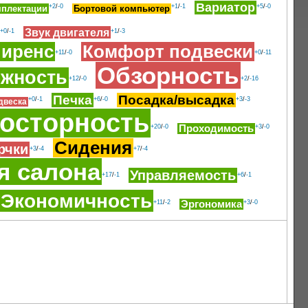
Вариатор
+2
/
-0
+1
/
-1
+5
/
-0
мплектации
Бортовой компьютер
Звук двигателя
+0
/
-1
+1
/
-3
лиренс
Комфорт подвески
+11
/
-0
+0
/
-11
Обзорность
жность
+12
/
-0
+2
/
-16
Печка
Посадка/высадка
+0
/
-1
+6
/
-0
+3
/
-3
двеска
осторность
+20
/
-0
Проходимость
+3
/
-0
Сидения
рчки
+3
/
-4
+7
/
-4
я салона
Управляемость
+17
/
-1
+6
/
-1
Экономичность
+11
/
-2
Эргономика
+3
/
-0