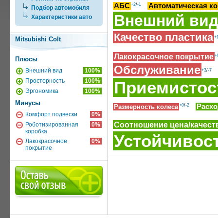
АБС
+2
/
-1
Автоматическая ко
Подбор автомобиля
Внешний ви
Характеристики авто
Качество пластика
+
Mitsubishi Colt
Лакокрасочное покрытие
+
Плюсы
Обслуживание
Внешний вид
100%
+3
/
-7
Просторность
100%
Приемистос
Эргономика
100%
Минусы
+0
/
-2
Расхо
Размерность колеса
Комфорт подвески
0%
Соотношение цена/качест
Роботизированная
0%
коробка
Устойчивос
Лакокрасочное
0%
покрытие