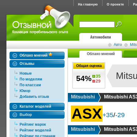
На главную
О проекте
Р
Авто
Mits
Облако мнений
Облако мнений
Отзывы
Общая оценка
Mits
Новые
35
54%
По моделям
29
По классам
Юмор
Mitsubishi
Mitsubishi AS
Добавить отзыв
Каталог моделей
ASX
+35
/
-29
Выбор
Рейтинг марок
Mitsubishi
Mitsubishi AS
Рейтинг моделей
Рейтинг по странам