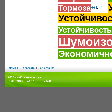
Тормоза
+0
/
-1
Устойчиво
Устойчивость
Шумоизо
Экономичн
Отзывы
|
О проекте
|
Регистрация
2010 © «Отзывной.ру»
Разработка -
ООО "ЭстетикСофт"