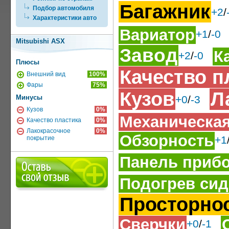
Багажник
Подбор автомобиля
+2
/
Характеристики авто
Вариатор
+1
/
-0
Mitsubishi ASX
Завод
К
+2
/
-0
Плюсы
Качество п
Внешний вид
100%
Фары
75%
Кузов
Л
Минусы
+0
/
-3
Кузов
0%
Механическая
Качество пластика
0%
Лакокрасочное
0%
Обзорность
+1
покрытие
Панель приб
Подогрев си
Просторно
Сверчки
+0
/
-1