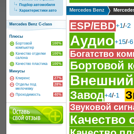
Подбор автомобиля
Mercedes Benz
Mercedes
Характеристики авто
ESP/EBD
Mercedes Benz C-class
+1
/
-2
Аудио
Плюсы
+15
/
-6
Бортовой
100%
компьютер
Богатство ком
Качество отделки
100%
салона
Бортовой 
Качество пластика
100%
Минусы
Внешний
Клиренс
27%
Отделы под
28%
мелочевку
Завод
З
+4
/
-1
Проходимость
40%
Звуковой сигн
Качество 
Качество пл