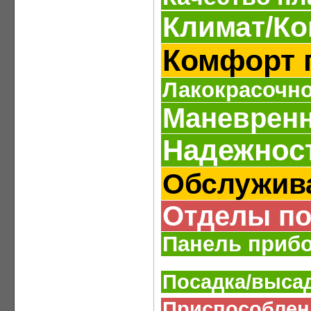
Климат/К
Комфорт 
Лакокрасочн
Маневрен
Надежнос
Обслужив
Отделы по
Панель приб
Посадка/выса
Приспособлен