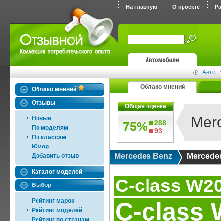
На главную
О проекте
Р
Авто
Облако мнений
Облако мнений
Отзывы
Общая оценка
Merc
Новые
288
75%
По моделям
93
По классам
Юмор
Mercedes Benz
Mercedes
Добавить отзыв
Каталог моделей
C-class W2
Выбор
Рейтинг марок
C-class
Рейтинг моделей
Рейтинг по странам