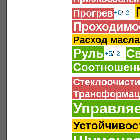
Прогрев
+0
/
-2
Проходимо
Расход масла
Руль
С
+5
/
-2
Соотношени
Стеклоочист
Трансформац
Управля
Устойчивос