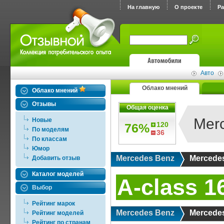
На главную
О проекте
Р
Авто
Облако мнений
Облако мнений
Отзывы
Общая оценка
Merc
Новые
120
76%
По моделям
36
По классам
Юмор
Mercedes Benz
Mercedes
Добавить отзыв
Каталог моделей
A-class 1
Выбор
Рейтинг марок
Mercedes Benz
Mercedes
Рейтинг моделей
Рейтинг по странам