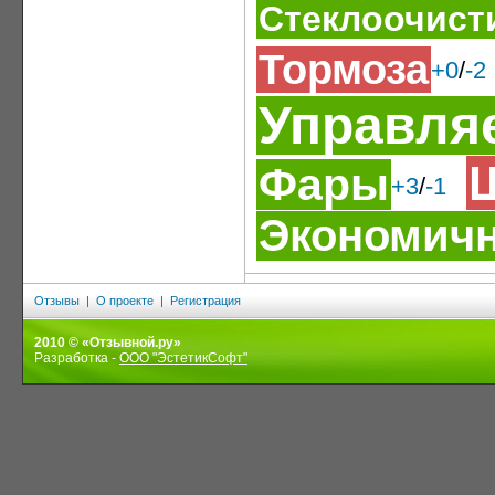
Стеклоочист
Тормоза
+0
/
-2
Управля
Фары
+3
/
-1
Экономич
Отзывы
|
О проекте
|
Регистрация
2010 © «Отзывной.ру»
Разработка -
ООО "ЭстетикСофт"