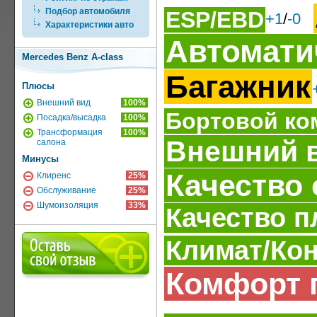
Подбор автомобиля
ESP/EBD
+1
/
-0
Характеристики авто
Автомати
Mercedes Benz A-class
Багажник
Плюсы
Внешний вид
100%
Бортовой ко
Посадка/высадка
100%
Трансформация
100%
Внешний 
салона
Минусы
Качество 
Клиренс
25%
Обслуживание
25%
Шумоизоляция
33%
Качество п
Климат/Ко
Комфорт 