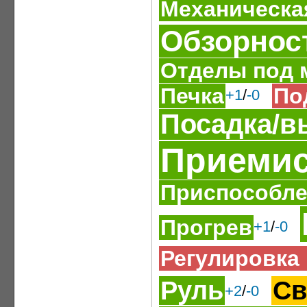
Механическа
Обзорнос
Отделы под 
Печка
По
+1
/
-0
Посадка/в
Приемис
Приспособле
Прогрев
+1
/
-0
Регулировка
Руль
Св
+2
/
-0