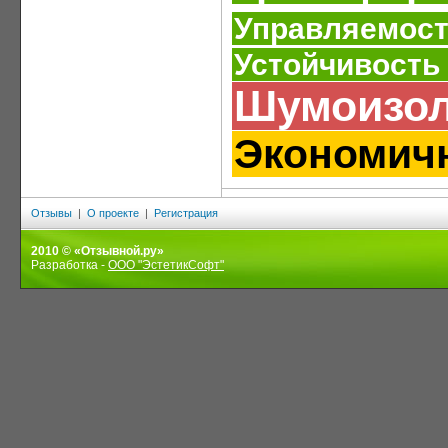
Управляемос
Устойчивость
Шумоизо
Экономич
Отзывы
|
О проекте
|
Регистрация
2010 © «Отзывной.ру»
Разработка -
ООО "ЭстетикСофт"