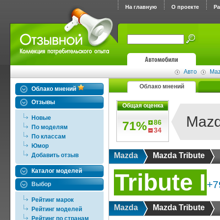
На главную
О проекте
Р
Авто
Ma
Облако мнений
Облако мнений
Отзывы
Общая оценка
Mazd
Новые
86
71%
По моделям
34
По классам
Юмор
Mazda
Mazda Tribute
Добавить отзыв
Каталог моделей
Tribute I
+7
Выбор
Рейтинг марок
Mazda
Mazda Tribute
Рейтинг моделей
Рейтинг по странам