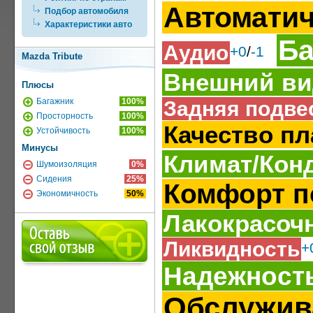
Автоматич
Подбор автомобиля
Характеристики авто
Ба
Аудио
+0
/
-1
Mazda Tribute
Внешний ви
Плюсы
Багажник
100%
Задняя подве
Просторность
100%
Качество пл
Устойчивость
100%
Минусы
Климат/Кон
Шумоизоляция
0%
Сидения
25%
Комфорт п
Экономичность
50%
Лакокрасоч
Ликвидность
+
Надежност
Обслужив