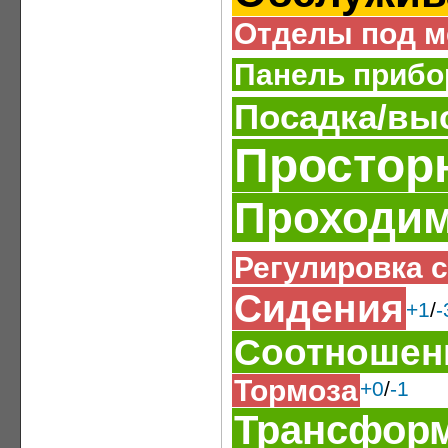
Отделы под м
Панель прибо
Посадка/вы
Простор
Проходим
Регулировка 
Сидения
+1
/
-
Соотношени
Тормоза
+0
/
-1
Трансформ