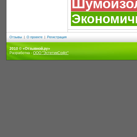
Шумоизо
Экономич
Отзывы
|
О проекте
|
Регистрация
2010 © «Отзывной.ру»
Разработка -
ООО "ЭстетикСофт"