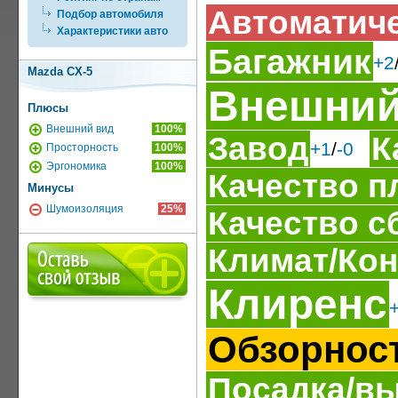
Автоматиче
Подбор автомобиля
Характеристики авто
Багажник
+2
Mazda CX-5
Внешний
Плюсы
Внешний вид
100%
Завод
К
+1
/
-0
Просторность
100%
Эргономика
100%
Качество п
Минусы
Шумоизоляция
25%
Качество с
Климат/Ко
Клиренс
Обзорнос
Посадка/в