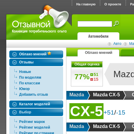
На главную
О проекте
Р
Авто
Ma
Облако мнений
Облако мнений
Отзывы
Общая оценка
Mazd
Новые
51
77%
По моделям
15
По классам
Юмор
Mazda
Mazda CX-5
Добавить отзыв
Каталог моделей
CX-5
+51
/
-15
Выбор
Рейтинг марок
Mazda
Mazda CX-5
Рейтинг моделей
Рейтинг по странам