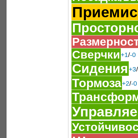
Приемис
Просторн
Размерност
Сверчки
+1
/
-0
Сидения
+3
/
Тормоза
+2
/
-0
Трансформ
Управляе
Устойчиво