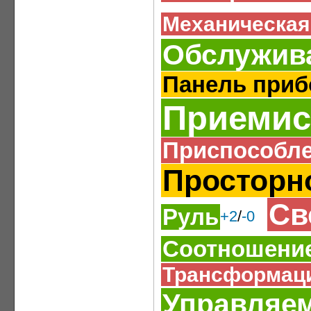
Механическая
Обслужив
Панель приб
Приемис
Приспособле
Просторн
Св
Руль
+2
/
-0
Соотношение
Трансформаци
Управляе