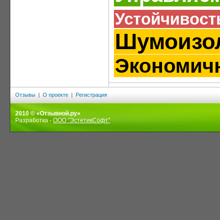
Устойчивост
Шумоизо
Экономич
Отзывы
|
О проекте
|
Регистрация
2010 © «Отзывной.ру»
Разработка -
ООО "ЭстетикСофт"