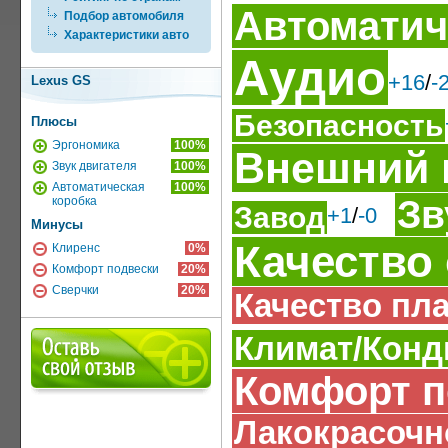
Автоматич
Подбор автомобиля
Характеристики авто
Аудио
+16
/
-
Lexus GS
Безопасность
Плюсы
Эргономика
100%
Внешний 
Звук двигателя
100%
Автоматическая
100%
Зв
коробка
Завод
+1
/
-0
Минусы
Качество
Клиренс
0%
Комфорт подвески
20%
Сверчки
20%
Качество пл
Климат/Конд
Комфорт п
Лакокрасочн