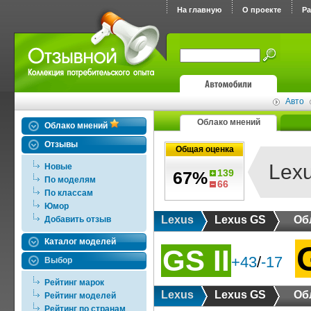
На главную
О проекте
Р
Авто
Облако мнений
Облако мнений
Отзывы
Общая оценка
Lex
Новые
139
67%
По моделям
66
По классам
Юмор
Lexus
Lexus GS
Об
Добавить отзыв
Каталог моделей
GS II
+43
/
-17
Выбор
Рейтинг марок
Lexus
Lexus GS
Об
Рейтинг моделей
Рейтинг по странам