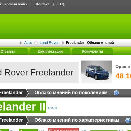
асширеный поиск
Контакт
FAQ
Авто
Land Rover
Freelander - Облако мнений
Отзывы
Комплектации
Конкуренты
Ориент
 Rover Freelander
48 1
Freelander
Облако мнений по поколениям
lander II
+171
/
-63
Freelander
Облако мнений по характеристикам