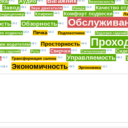
Багажник
бка
Аудио
+7
/
-1
+8
/
-0
+1
/
-10
+2
/
-0
Безопасность
Б
Завод
Качество от
+6
/
-2
+1
/
-2
+1
/
-0
Звук двигателя
Имидж
Комфорт подвески
+3
/
-0
Клиренс
+4
/
-0
+7
/
-0
Кондиционер
Л
Обслужива
Обзорность
ость
+7
/
-2
+9
/
-1
Печка
+2
/
-0
+4
/
-2
+1
/
-1
яя подвеска
Подлокотники
Подогрев сидений
Прохо
Просторность
ким водителям
+3
/
-1
+4
/
-4
Сверчки
Сиде
+1
/
-0
+1
/
-0
+1
/
-5
+1
/
-0
вка сидений
Руль
Сигнализация
Управляемость
+1
/
-2
+1
/
-1
+9
/
-2
а
Трансформация салона
Экономичность
+13
/
-4
+9
/
-5
+1
/
-1
Эргономика