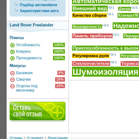
Автоматическая коро
Подбор автомобиля
Внешний вид
+5
/
-1
+1
/
-0
Двери
Характеристики авто
+1
/
-1
Качество сборки
Климат/
Надежн
Land Rover Freelander
+1
/
-0
Маневренность
+1
/
-2
Панель приборов
Передн
Плюсы
Устойчивость
100%
Приспособленность к высо
Клиренс
100%
+1
/
-1
Регулировка руля
Регулиро
Проходимость
100%
+0
/
-2
Стеклоочистители
Тормоз
Минусы
Шумоизоляция
Багажник
9%
Сверчки
16%
Отделы под
20%
мелочевку
Отзывы
|
О проекте
|
Регистрация