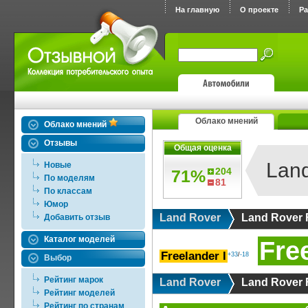
На главную
О проекте
Р
Облако мнений
Облако мнений
Отзывы
Общая оценка
Land
Новые
204
71%
По моделям
81
По классам
Юмор
Land Rover
Land Rover 
Добавить отзыв
Каталог моделей
Free
Freelander I
+33
/
-18
Выбор
Рейтинг марок
Land Rover
Land Rover 
Рейтинг моделей
Рейтинг по странам