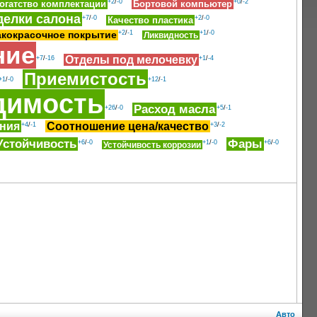
+2
/
-0
+0
/
-2
огатство комплектации
Бортовой компьютер
делки салона
+7
/
-0
+2
/
-0
Качество пластика
+2
/
-1
+1
/
-0
акокрасочное покрытие
Ликвидность
ние
Отделы под мелочевку
+7
/
-16
+1
/
-4
Приемистость
+1
/
-0
+12
/
-1
димость
Расход масла
+26
/
-0
+5
/
-1
ния
Соотношение цена/качество
+4
/
-1
+3
/
-2
Устойчивость
Фары
+6
/
-0
+1
/
-0
+6
/
-0
Устойчивость коррозии
Авто