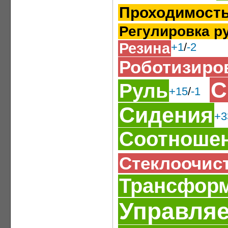
Проходимост
Регулировка р
Резина
+1
/
-2
Роботизиро
С
Руль
+15
/
-1
Сидения
+3
Соотношен
Стеклоочис
Трансформ
Управля