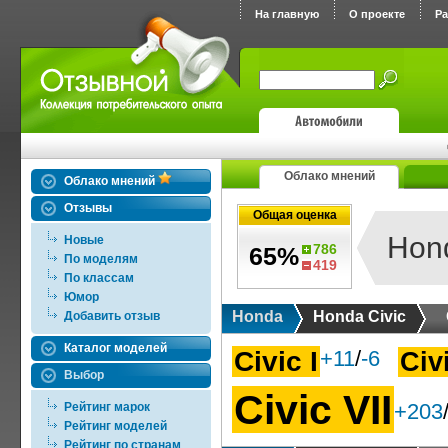
На главную
О проекте
Р
Облако мнений
Облако мнений
Отзывы
Общая оценка
Hond
Новые
786
65%
По моделям
419
По классам
Юмор
Honda
Honda Civic
Добавить отзыв
Каталог моделей
Civic I
+11
/
-6
Civ
Выбор
Civic VII
+203
Рейтинг марок
Рейтинг моделей
Рейтинг по странам