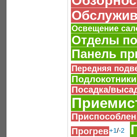
Обзорнос
Обслужив
Освещение сал
Отделы по
Панель пр
Передняя подв
Подлокотники
Посадка/выса
Приемис
Приспособлен
Прогрев
+1
/
-2