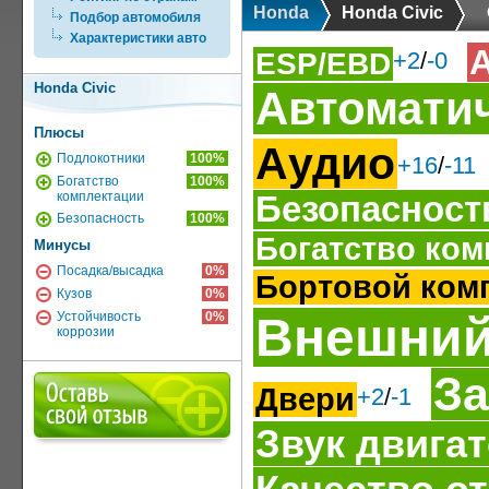
Honda
Honda Civic
Подбор автомобиля
Характеристики авто
ESP/EBD
+2
/
-0
Honda Civic
Автоматич
Плюсы
Аудио
Подлокотники
100%
+16
/
-11
Богатство
100%
комплектации
Безопасност
Безопасность
100%
Богатство ком
Минусы
Посадка/высадка
0%
Бортовой ком
Кузов
0%
Внешний
Устойчивость
0%
коррозии
З
Двери
+2
/
-1
Звук двига