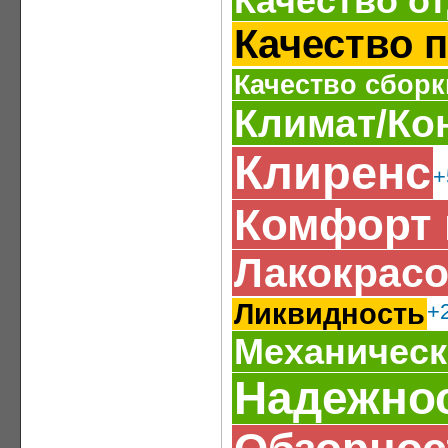
Качество о
Качество 
Качество сборк
Климат/Ко
Клиренс
+
Комфорт 
Лакокрасо
Ликвидность
+
Механическ
Надежно