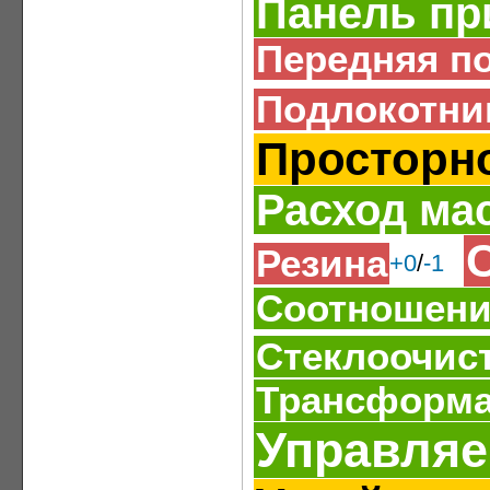
Панель пр
Передняя п
Подлокотни
Просторн
Расход ма
Резина
+0
/
-1
Соотношени
Стеклоочис
Трансформа
Управляе