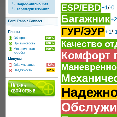
Подбор автомобиля
ESP/EBD
+1
/
-0
Характеристики авто
Багажник
+2
Ford Transit Connect
ГУР/ЭУР
+1
/
-
Плюсы
Обзорность
100%
Качество от
Приемистость
100%
Механическая
100%
Комфорт 
коробка
Минусы
Маневренно
Обслуживание
42%
Надежность
62%
Механичес
Надежно
Обслужи