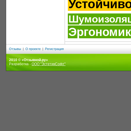
Устойчиво
Шумоизоля
Эргономик
Отзывы
|
О проекте
|
Регистрация
2010 © «Отзывной.ру»
Разработка -
ООО "ЭстетикСофт"