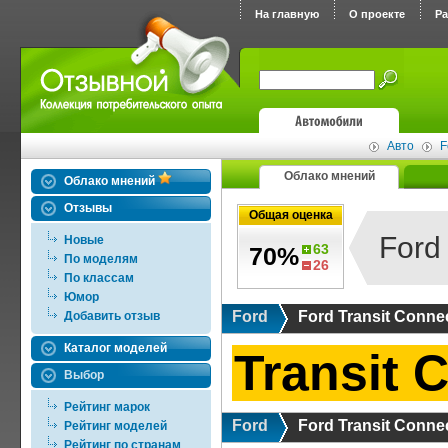
На главную
О проекте
Р
Авто
F
Облако мнений
Облако мнений
Отзывы
Общая оценка
Ford
Новые
63
70%
По моделям
26
По классам
Юмор
Ford
Ford Transit Conne
Добавить отзыв
Каталог моделей
Transit 
Выбор
Рейтинг марок
Ford
Ford Transit Conne
Рейтинг моделей
Рейтинг по странам