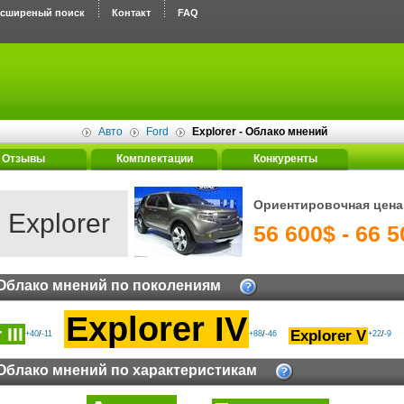
асширеный поиск
Контакт
FAQ
Авто
Ford
Explorer - Облако мнений
Отзывы
Комплектации
Конкуренты
Ориентировочная цена
 Explorer
56 600$ - 66 
Облако мнений по поколениям
Explorer IV
III
Explorer V
+40
/
-11
+88
/
-46
+22
/
-9
Облако мнений по характеристикам