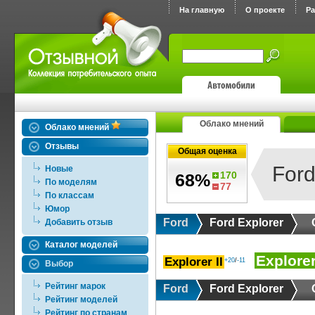
На главную
О проекте
Р
Облако мнений
Облако мнений
Отзывы
Общая оценка
Ford
Новые
170
68%
По моделям
77
По классам
Юмор
Ford
Ford Explorer
Добавить отзыв
Каталог моделей
Explorer 
Explorer II
+20
/
-11
Выбор
Рейтинг марок
Ford
Ford Explorer
Рейтинг моделей
Рейтинг по странам