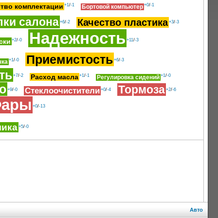
ство комплектации
+1
/
-1
+0
/
-1
Бортовой компьютер
лки салона
Качество пластика
+6
/
-2
+3
/
-3
Надежность
ски
+2
/
-0
+11
/
-3
Приемистость
+1
/
-0
+6
/
-3
чка
ть
+7
/
-2
Расход масла
+1
/
-1
+1
/
-0
Регулировка сидений
о
Тормоза
Стеклоочистители
+9
/
-0
+0
/
-4
+2
/
-6
ары
+0
/
-13
мика
+5
/
-0
Авто