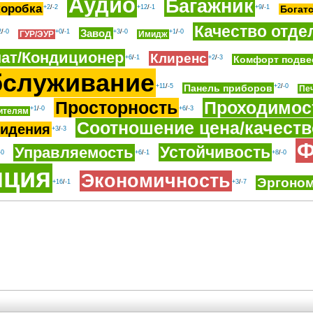
Аудио
Багажник
коробка
+2
/
-2
+12
/
-1
+9
/
-1
Богат
Качество отде
Завод
2
/
-0
+0
/
-1
+3
/
-0
+1
/
-0
ГУР/ЭУР
Имидж
ат/Кондиционер
Клиренс
+6
/
-1
+2
/
-3
Комфорт подве
служивание
+11
/
-5
Панель приборов
+2
/
-0
Пе
Просторность
Проходимос
+1
/
-0
+6
/
-3
ителям
Соотношение цена/качеств
идения
+3
/
-3
Ф
Устойчивость
Управляемость
-0
+6
/
-1
+8
/
-0
яция
Экономичность
Эргоно
+16
/
-1
+3
/
-7