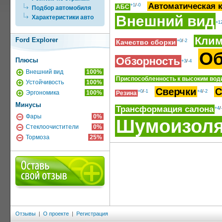
Автоматическая 
+1
/
-0
АБС
Подбор автомобиля
Внешний вид
Характеристики авто
+1
Клим
Ford Explorer
Качество сборки
+0
/
-2
Об
Обзорность
Плюсы
+3
/
-4
Внешний вид
100%
Приспособленность к высоким вод
Устойчивость
100%
Сверчки
С
+0
/
-1
+4
/
-2
Эргономика
100%
Резина
Минусы
Трансформация салона
+4
/
Фары
0%
Шумоизол
Стеклоочистители
0%
Тормоза
25%
Отзывы
|
О проекте
|
Регистрация