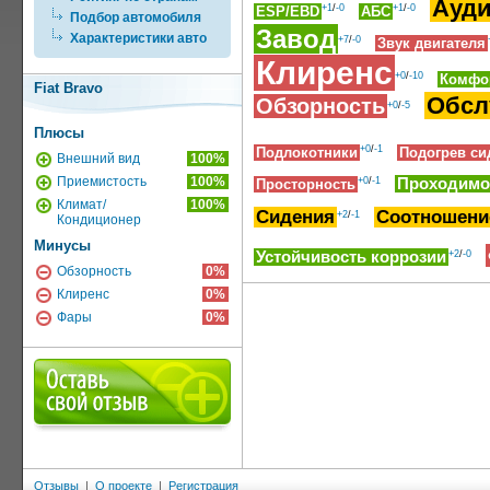
Ауд
+1
/
-0
+1
/
-0
ESP/EBD
АБС
Подбор автомобиля
Завод
Характеристики авто
+7
/
-0
Звук двигателя
Клиренс
+0
/
-10
Комфо
Fiat Bravo
Обсл
Обзорность
+0
/
-5
Плюсы
+0
/
-1
Подлокотники
Подогрев си
Внешний вид
100%
Приемистость
100%
+0
/
-1
Проходимо
Просторность
Климат/
100%
Сидения
Соотношение
+2
/
-1
Кондиционер
Минусы
Устойчивость коррозии
+2
/
-0
Обзорность
0%
Клиренс
0%
Фары
0%
Отзывы
|
О проекте
|
Регистрация