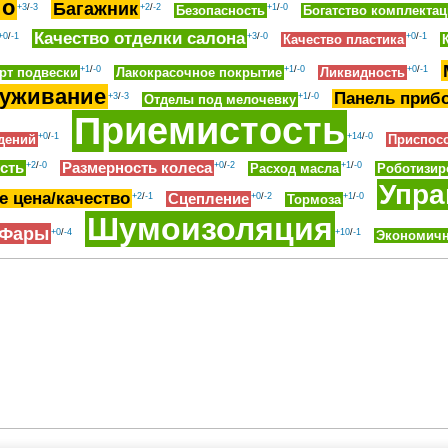
ио
Багажник
+3
/
-3
+2
/
-2
+1
/
-0
Безопасность
Богатство комплекта
Качество отделки салона
+0
/
-1
+3
/
-0
+0
/
-1
Качество пластика
+1
/
-0
+1
/
-0
+0
/
-1
рт подвески
Лакокрасочное покрытие
Ликвидность
уживание
Панель приб
+3
/
-3
+1
/
-0
Отделы под мелочевку
Приемистость
+0
/
-1
+14
/
-0
дений
Приспос
сть
+2
/
-0
Размерность колеса
+0
/
-2
+1
/
-0
Расход масла
Роботизир
Упра
 цена/качество
+2
/
-1
Сцепление
+0
/
-2
+1
/
-0
Тормоза
Шумоизоляция
Фары
+0
/
-4
+10
/
-1
Экономичн