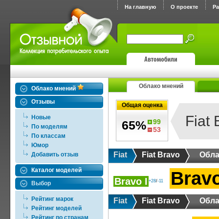
На главную
О проекте
Р
Облако мнений
Облако мнений
Отзывы
Общая оценка
Fiat 
Новые
99
65%
По моделям
53
По классам
Юмор
Fiat
Fiat Bravo
Обла
Добавить отзыв
Каталог моделей
Bravo
Bravo I
+28
/
-11
Выбор
Рейтинг марок
Fiat
Fiat Bravo
Обла
Рейтинг моделей
Рейтинг по странам