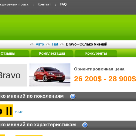
асширеный поиск
Контакт
FAQ
Авто
Fiat
Bravo - Облако мнений
Отзывы
Комплектации
Конкуренты
Ориентировочная цена
Bravo
26 200$ - 28 900$
ко мнений по поколениям
 II
+71
/
-42
ко мнений по характеристикам