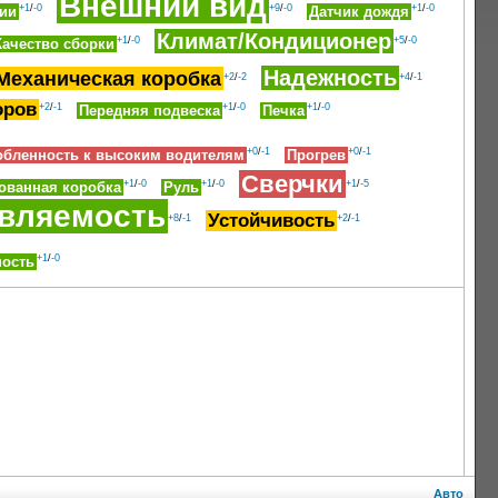
Внешний вид
+1
/
-0
+9
/
-0
+1
/
-0
ции
Датчик дождя
Климат/Кондиционер
+1
/
-0
+5
/
-0
Качество сборки
Надежность
Механическая коробка
+2
/
-2
+4
/
-1
оров
+2
/
-1
+1
/
-0
+1
/
-0
Передняя подвеска
Печка
+0
/
-1
+0
/
-1
обленность к высоким водителям
Прогрев
Сверчки
+1
/
-0
+1
/
-0
+1
/
-5
ованная коробка
Руль
вляемость
Устойчивость
+8
/
-1
+2
/
-1
+1
/
-0
ость
Авто