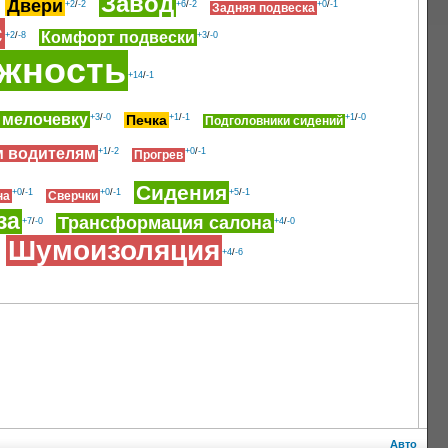
Завод
Двери
+2
/
-2
+6
/
-2
+0
/
-1
Задняя подвеска
с
Комфорт подвески
+2
/
-8
+3
/
-0
жность
+14
/
-1
 мелочевку
+3
/
-0
Печка
+1
/
-1
+1
/
-0
Подголовники сидений
м водителям
+1
/
-2
+0
/
-1
Прогрев
Сидения
+0
/
-1
+0
/
-1
+5
/
-1
на
Сверчки
за
Трансформация салона
+7
/
-0
+4
/
-0
Шумоизоляция
+4
/
-6
Авто