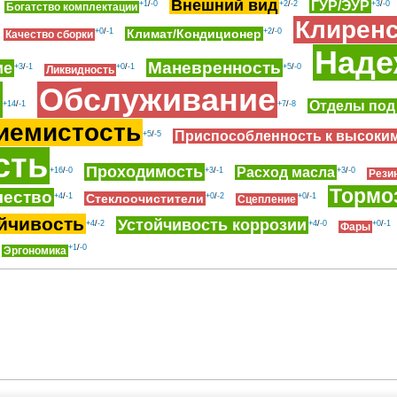
Внешний вид
ГУР/ЭУР
+1
/
-0
+2
/
-2
+3
/
-0
Богатство комплектации
Клирен
+0
/
-1
Климат/Кондиционер
+2
/
-0
Качество сборки
Наде
Маневренность
ие
+3
/
-1
+0
/
-1
+5
/
-0
Ликвидность
ь
Обслуживание
Отделы под
+14
/
-1
+7
/
-8
иемистость
Приспособленность к высоки
+5
/
-5
сть
Проходимость
Расход масла
+16
/
-0
+3
/
-1
+3
/
-0
Рези
Тормо
чество
+4
/
-1
Стеклоочистители
+0
/
-2
+0
/
-1
Сцепление
йчивость
Устойчивость коррозии
+4
/
-2
+4
/
-0
+0
/
-1
Фары
+1
/
-0
Эргономика