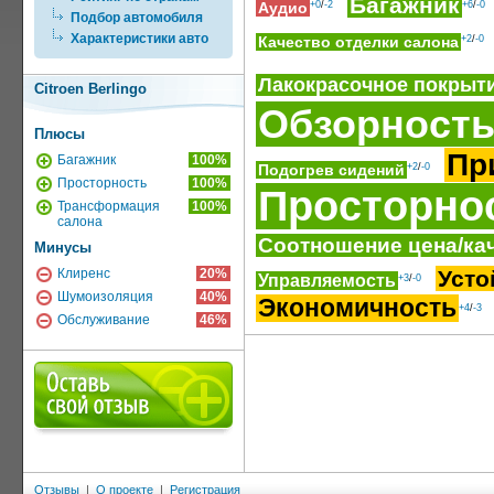
Багажник
Аудио
+0
/
-2
+6
/
-0
Подбор автомобиля
Характеристики авто
Качество отделки салона
+2
/
-0
Лакокрасочное покрыт
Citroen Berlingo
Обзорност
Плюсы
Пр
Багажник
100%
Подогрев сидений
+2
/
-0
Просторность
100%
Просторно
Трансформация
100%
салона
Соотношение цена/ка
Минусы
Клиренс
20%
Усто
Управляемость
+3
/
-0
Шумоизоляция
40%
Экономичность
+4
/
-3
Обслуживание
46%
Отзывы
|
О проекте
|
Регистрация