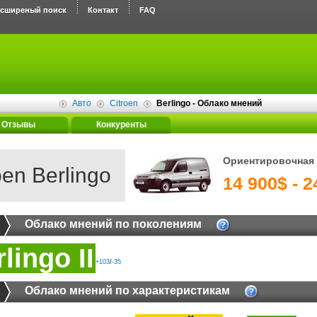
асширеный поиск
Контакт
FAQ
Авто
Citroen
Berlingo - Облако мнений
Отзывы
Конкуренты
Ориентировочная 
oen Berlingo
14 900$ - 2
Облако мнений по поколениям
lingo II
+103
/
-35
Облако мнений по характеристикам