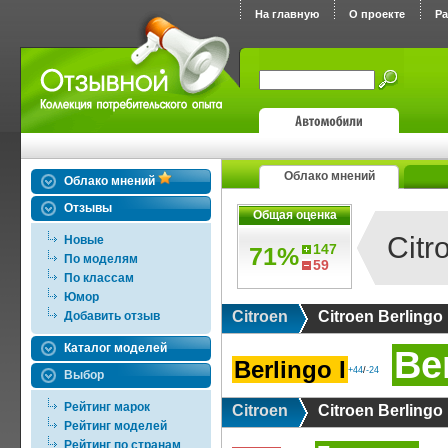
На главную
О проекте
Р
Облако мнений
Облако мнений
Отзывы
Общая оценка
Citr
Новые
147
71%
По моделям
59
По классам
Юмор
Citroen
Citroen Berlingo
Добавить отзыв
Каталог моделей
Ber
Berlingo I
+44
/
-24
Выбор
Рейтинг марок
Citroen
Citroen Berlingo
Рейтинг моделей
Рейтинг по странам