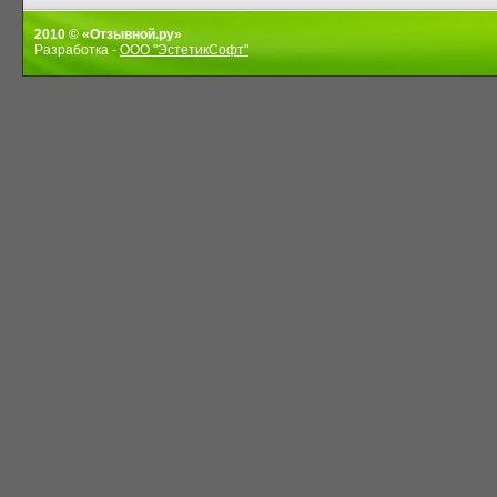
2010 © «Отзывной.ру»
Разработка -
ООО "ЭстетикСофт"