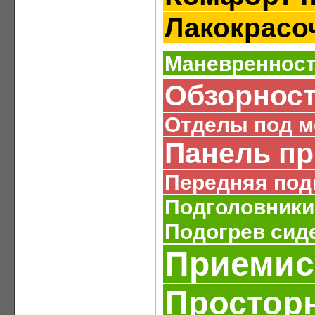
Лакокрасо
Маневреннос
Обзорнос
Отделы под м
Панель п
Передняя под
Подголовники
Подогрев сид
Приемис
Простор