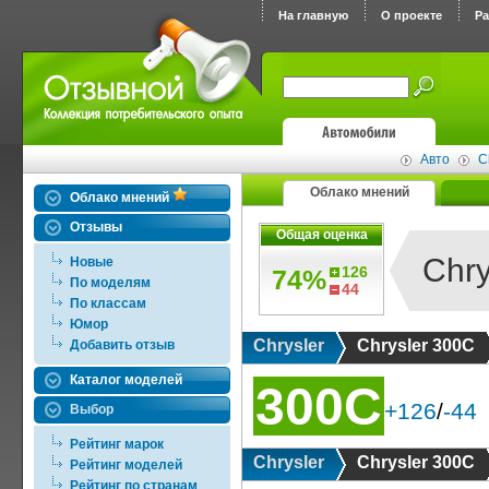
На главную
О проекте
Р
Авто
C
Облако мнений
Облако мнений
Отзывы
Общая оценка
Chry
Новые
126
74%
По моделям
44
По классам
Юмор
Chrysler
Chrysler 300C
Добавить отзыв
Каталог моделей
300C
+126
/
-44
Выбор
Рейтинг марок
Chrysler
Chrysler 300C
Рейтинг моделей
Рейтинг по странам