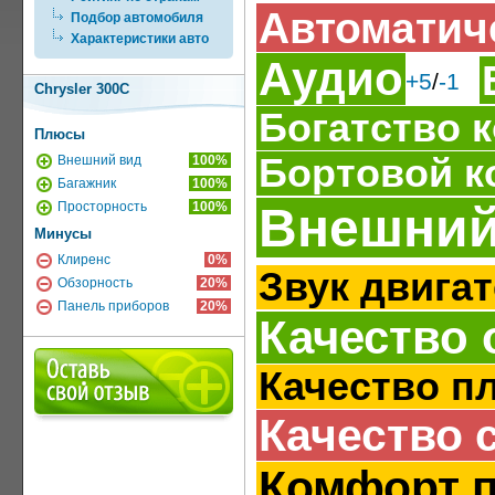
Автоматич
Подбор автомобиля
Характеристики авто
Аудио
+5
/
-1
Chrysler 300C
Богатство 
Плюсы
Бортовой 
Внешний вид
100%
Багажник
100%
Внешний
Просторность
100%
Минусы
Клиренс
0%
Звук двига
Обзорность
20%
Панель приборов
20%
Качество 
Качество п
Качество 
Комфорт 