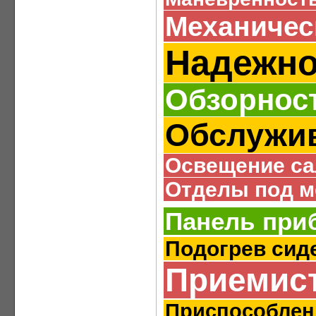
Механичес
Надежно
Обзорнос
Обслужи
Освещение са
Отделы под м
Панель при
Подогрев сид
Приемис
Приспособлен