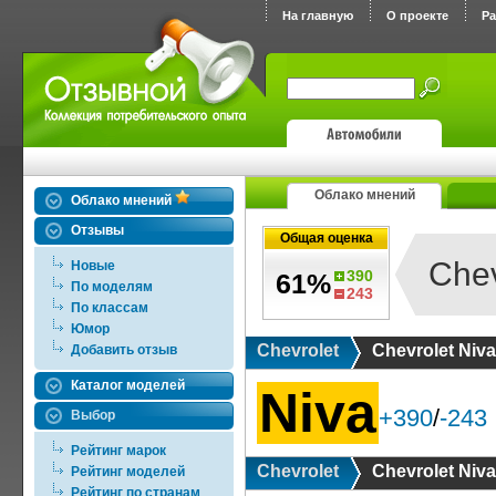
На главную
О проекте
Р
Облако мнений
Облако мнений
Отзывы
Общая оценка
Chev
Новые
390
61%
По моделям
243
По классам
Юмор
Chevrolet
Chevrolet Niva
Добавить отзыв
Каталог моделей
Niva
+390
/
-243
Выбор
Рейтинг марок
Chevrolet
Chevrolet Niva
Рейтинг моделей
Рейтинг по странам