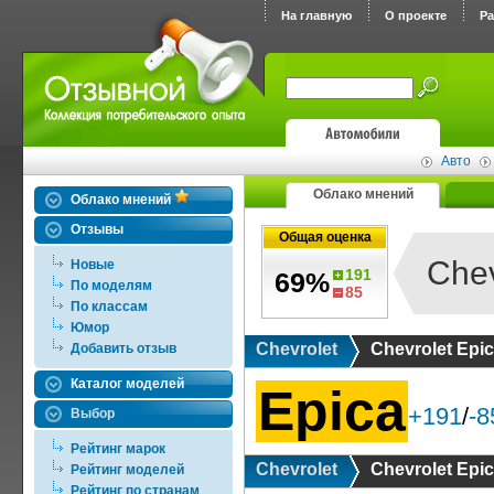
На главную
О проекте
Р
Авто
Облако мнений
Облако мнений
Отзывы
Общая оценка
Chev
Новые
191
69%
По моделям
85
По классам
Юмор
Chevrolet
Chevrolet Epi
Добавить отзыв
Каталог моделей
Epica
+191
/
-8
Выбор
Рейтинг марок
Chevrolet
Chevrolet Epi
Рейтинг моделей
Рейтинг по странам