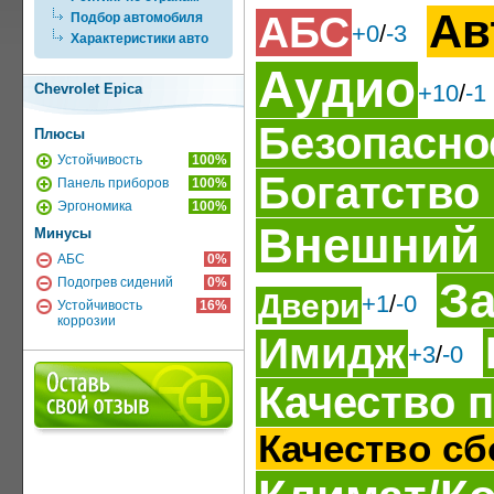
Ав
АБС
Подбор автомобиля
+0
/
-3
Характеристики авто
Аудио
+10
/
-1
Chevrolet Epica
Безопасно
Плюсы
Устойчивость
100%
Богатство
Панель приборов
100%
Эргономика
100%
Внешний
Минусы
АБС
0%
З
Подогрев сидений
0%
Двери
+1
/
-0
Устойчивость
16%
коррозии
Имидж
+3
/
-0
Качество 
Качество сб