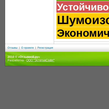
Устойчиво
Шумоиз
Экономич
Отзывы
|
О проекте
|
Регистрация
2010 © «Отзывной.ру»
Разработка -
ООО "ЭстетикСофт"