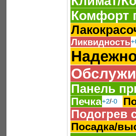
Климат/К
Комфорт 
Лакокрасо
Ликвидность
+
Надежно
Обслужи
Панель пр
Печка
По
+2
/
-0
Подогрев 
Посадка/вы