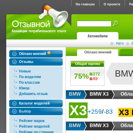
На главную
О проекте
Р
Авто
Облако мнений
Облако мнений
Отзывы
Общая оценка
BMW
Новые
272
75%
По моделям
89
По классам
Юмор
BMW
BMW X3
Обла
Добавить отзыв
Каталог моделей
X3
X3 I
+259
/
-83
Выбор
Рейтинг марок
BMW
BMW X3
Обла
Рейтинг моделей
Рейтинг по странам