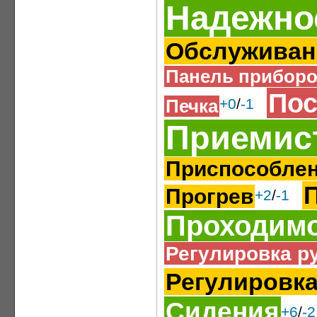
Надежно
Обслуживан
Панель прибор
Пос
Печка
+0
/
-1
Приемис
Приспособлен
Прогрев
+2
/
-1
Проходим
Регулировка р
Регулировка
Сидения
+6
/
-2