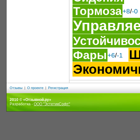
Тормоза
+8
/
-0
Управля
Устойчиво
Ш
Фары
+6
/
-1
Экономич
Отзывы
|
О проекте
|
Регистрация
2010 © «Отзывной.ру»
Разработка -
ООО "ЭстетикСофт"