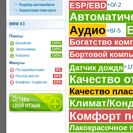
ESP/EBD
+0
/
-2
Подбор автомобиля
Характеристики авто
Автоматич
BMW X3
Аудио
+8
/
-5
Плюсы
Богатство ком
Багажник
100%
Эргономика
100%
Бортовой комп
Клиренс
100%
Минусы
Датчик дождя
+1
/
Посадка/высадка
0%
Качество о
Расход масла
20%
Комфорт подвески
23%
Качество пла
Климат/Кон
Комфорт п
Лакокрасочное 