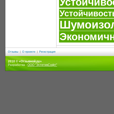
Устойчиво
Устойчивост
Шумоизо
Экономич
Отзывы
|
О проекте
|
Регистрация
2010 © «Отзывной.ру»
Разработка -
ООО "ЭстетикСофт"