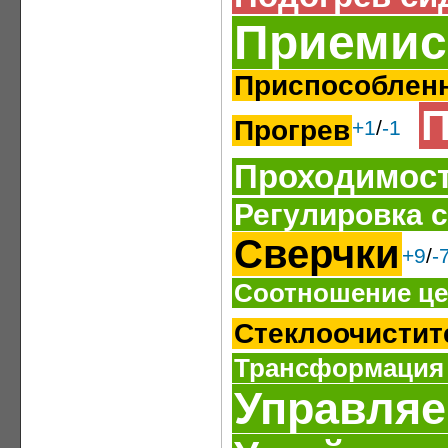
Приемис
Приспособленн
П
Прогрев
+1
/
-1
Проходимос
Регулировка 
Сверчки
+9
/
-
Соотношение це
Стеклоочистит
Трансформация
Управляе