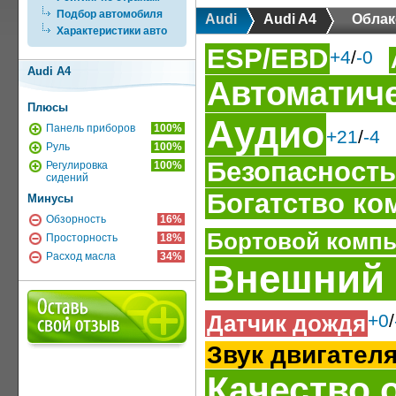
Подбор автомобиля
Audi
Audi A4
Облак
Характеристики авто
ESP/EBD
+4
/
-0
Audi A4
Автоматиче
Плюсы
Аудио
Панель приборов
100%
+21
/
-4
Руль
100%
Безопасность
Регулировка
100%
сидений
Богатство ко
Минусы
Обзорность
16%
Бортовой комп
Просторность
18%
Расход масла
34%
Внешний
Датчик дождя
+0
/
Звук двигател
Качество 