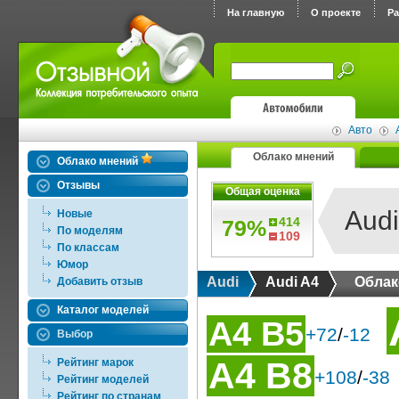
На главную
О проекте
Р
Авто
Облако мнений
Облако мнений
Отзывы
Общая оценка
Audi
Новые
414
79%
По моделям
109
По классам
Юмор
Audi
Audi A4
Облак
Добавить отзыв
Каталог моделей
A4 B5
+72
/
-12
Выбор
A4 B8
Рейтинг марок
+108
/
-38
Рейтинг моделей
Рейтинг по странам