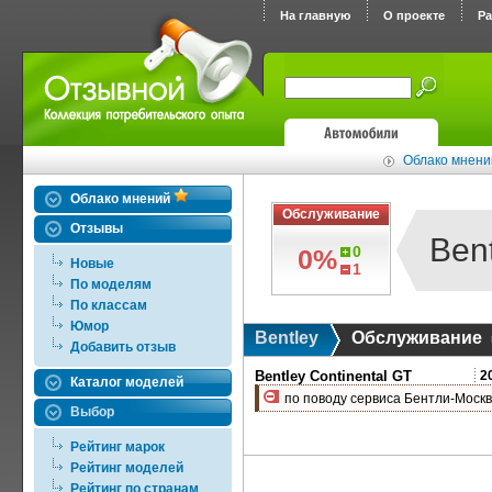
На главную
О проекте
Р
Облако мнений
Облако мнений
Обслуживание
Отзывы
Ben
0
0%
Новые
1
По моделям
По классам
Юмор
Bentley
Обслуживание
Добавить отзыв
Bentley Continental GT
2
Каталог моделей
по поводу сервиса Бентли-Москв
Выбор
Рейтинг марок
Рейтинг моделей
Рейтинг по странам