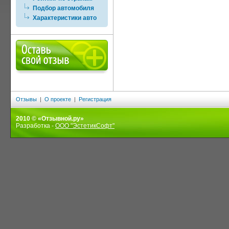
Подбор автомобиля
Характеристики авто
Отзывы
|
О проекте
|
Регистрация
2010 © «Отзывной.ру»
Разработка -
ООО "ЭстетикСофт"