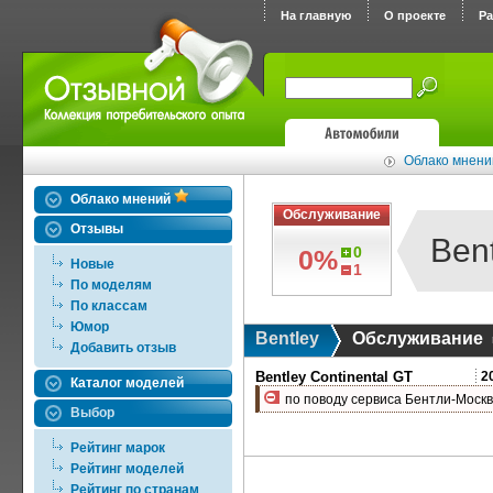
На главную
О проекте
Р
Облако мнений
Облако мнений
Обслуживание
Отзывы
Ben
0
0%
Новые
1
По моделям
По классам
Юмор
Bentley
Обслуживание
Добавить отзыв
Bentley Continental GT
2
Каталог моделей
по поводу сервиса Бентли-Москв
Выбор
Рейтинг марок
Рейтинг моделей
Рейтинг по странам