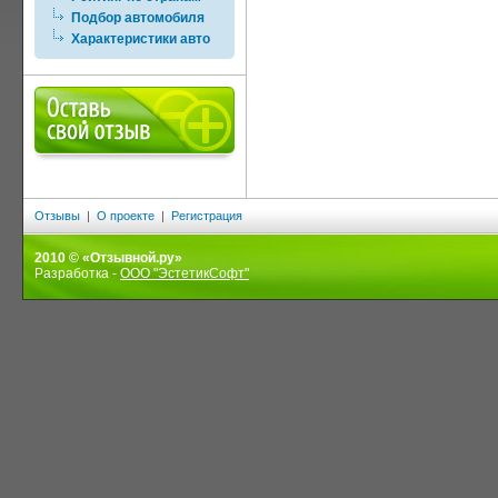
Подбор автомобиля
Характеристики авто
Отзывы
|
О проекте
|
Регистрация
2010 © «Отзывной.ру»
Разработка -
ООО "ЭстетикСофт"