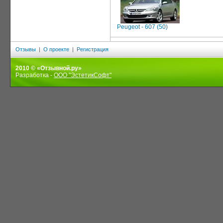
Peugeot - 607 (50)
Отзывы
|
О проекте
|
Регистрация
2010 © «Отзывной.ру»
Разработка -
ООО "ЭстетикСофт"