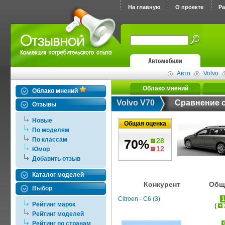
На главную
О проекте
Р
Авто
Volvo
Облако мнений
Облако мнений
Volvo V70
Сравнение 
Отзывы
Новые
Общая оценка
По моделям
По классам
28
70%
12
Юмор
Добавить отзыв
Каталог моделей
Конкурент
Общ
Выбор
Citroen - C6 (3)
Рейтинг марок
(
Рейтинг моделей
Рейтинг по странам