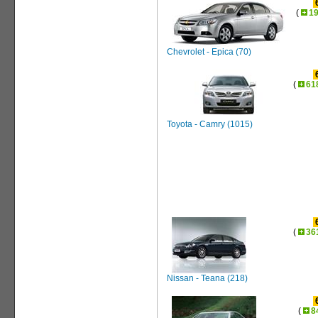
(
1
Chevrolet - Epica (70)
(
61
Toyota - Camry (1015)
(
36
Nissan - Teana (218)
(
8