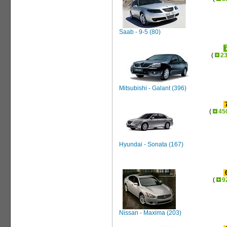
Saab - 9-5 (80)
(
2
Mitsubishi - Galant (396)
(
45
Hyundai - Sonata (167)
(
9
Nissan - Maxima (203)