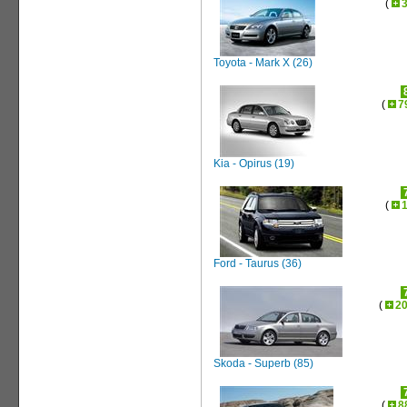
(
Toyota - Mark X (26)
(
7
Kia - Opirus (19)
(
Ford - Taurus (36)
(
2
Skoda - Superb (85)
(
8