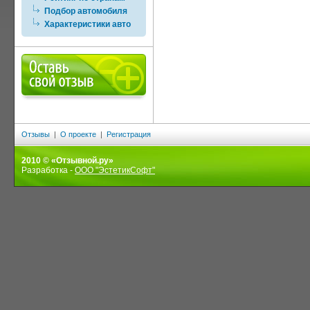
Подбор автомобиля
Характеристики авто
Отзывы
|
О проекте
|
Регистрация
2010 © «Отзывной.ру»
Разработка -
ООО "ЭстетикСофт"