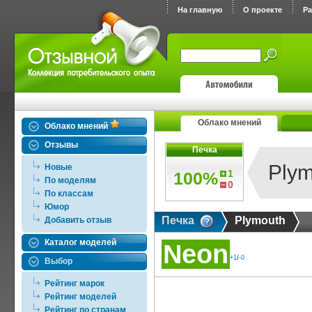
На главную
О проекте
Р
Облако мнений
Облако мнений
Отзывы
Печка
Plym
Новые
1
100%
По моделям
0
По классам
Юмор
Печка
Plymouth
Добавить отзыв
Каталог моделей
Neon
+1
/
-0
Выбор
Рейтинг марок
Рейтинг моделей
Рейтинг по странам