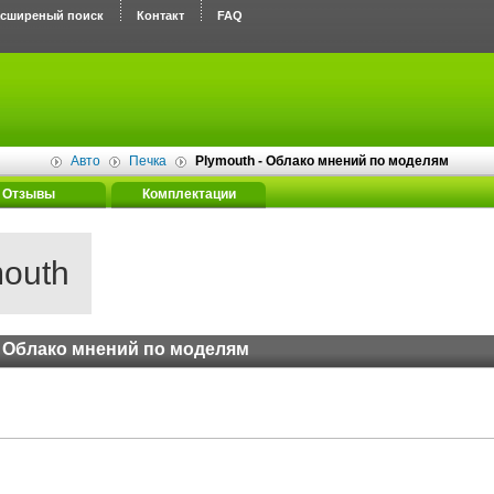
асширеный поиск
Контакт
FAQ
Авто
Печка
Plymouth - Облако мнений по моделям
Отзывы
Комплектации
outh
Облако мнений по моделям