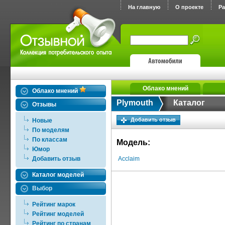
На главную
О проекте
Р
Облако мнений
Облако мнений
Plymouth
Каталог
Отзывы
Добавить отзыв
Новые
По моделям
По классам
Модель:
Юмор
Добавить отзыв
Acclaim
Каталог моделей
Выбор
Рейтинг марок
Рейтинг моделей
Рейтинг по странам