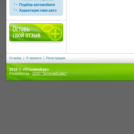
Подбор автомобиля
Характеристики авто
Отзывы
|
О проекте
|
Регистрация
2010 © «Отзывной.ру»
Разработка -
ООО "ЭстетикСофт"