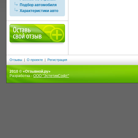
Подбор автомобиля
Характеристики авто
Отзывы
|
О проекте
|
Регистрация
2010 © «Отзывной.ру»
Разработка -
ООО "ЭстетикСофт"