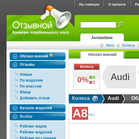
На главную
О проекте
Р
Авто
Колеса
Облако мнений
Облако мнений
Отзывы
Колеса
Audi
Новые
0
0%
По моделям
1
По классам
Юмор
Колеса
Audi
Об
Добавить отзыв
Каталог моделей
A8
+0
/
-1
Выбор
Рейтинг марок
Рейтинг моделей
Рейтинг по странам