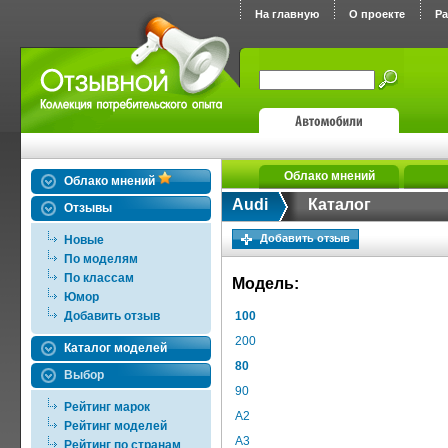
На главную
О проекте
Р
Облако мнений
Облако мнений
Audi
Каталог
Отзывы
Добавить отзыв
Новые
По моделям
По классам
Модель:
Юмор
Добавить отзыв
100
200
Каталог моделей
80
Выбор
90
Рейтинг марок
A2
Рейтинг моделей
A3
Рейтинг по странам