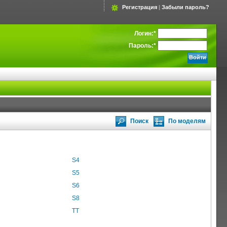
Регистрация
|
Забыли пароль?
Логин:
*
Пароль:
*
Поиск
По моделям
S4
S5
S6
S8
TT