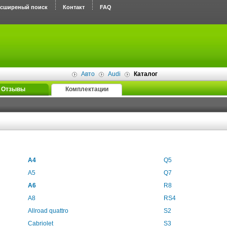
асширеный поиск
Контакт
FAQ
Авто
Audi
Каталог
Отзывы
Комплектации
A4
Q5
A5
Q7
A6
R8
A8
RS4
Allroad quattro
S2
Cabriolet
S3