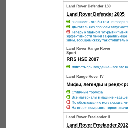
Land Rover Defender 130
Land Rover Defender 2005
внешность, что бы там не говорил
Двигатель без проблем запускаетс
Теперь о главном "открытии" мен
эффективности печки закрались еще 
зимы, вообщем скажу так отопитель н
Land Rover Range Rover
Sport
RRS HSE 2007
мягкость при вождение-- все это н
Land Range Rover IV
Мифы, легенды и рендж ро
Отличные тормоза
Все материалы в машине недешё
По обслуживанию могу сказать, ч
На вторичном рынке теряет знач
Land Rover Freelander II
Land Rover Freelander 2012