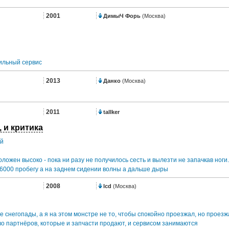
2001
ДимыЧ Форь
(Москва)
ильный сервис
2013
Данко
(Москва)
2011
tallker
, и критика
ый
ожен высоко - пока ни разу не получилось сесть и вылезти не запачкав ноги.
 6000 пробегу а на заднем сидении волны а дальше дыры
2008
lcd
(Москва)
е снегопады, а я на этом монстре не то, чтобы спокойно проезжал, но проезж
 партнёров, которые и запчасти продают, и сервисом занимаются