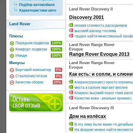
Подбор автомобиля
Land Rover Discovery II
Характеристики авто
Discovery 2001
Land Rover
низкая стоимость расходников
высокий расход топлива
Плюсы
трудно найти качественный проф
Передняя подвеска
100%
Land Rover Range Rover
Evoque
Комфорт подвески
100%
Range Rover Evoque 2013
Имидж
100%
Минусы
Land Rover Range Rover
Evoque
Бортовой компьютер
0%
Как есть: и сопли, и слюни
Стеклоочистители
0%
Качество сборки
20%
Клиренс(просвет) просто огромн
места в салоне хватает вполне
Клиренс высокий порог тоже распол
Качество кожи - реально хромает,
Land Rover Discovery III
Дом на колёсах
В эту зиму были какие-то дичайши
На форуме можно найти множество