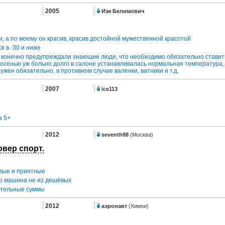
2005
Изя Белимович
и, а по моему он красив, красив достойной мужественной красотой
я в -30 и ниже
я конечно предупреждали знающие люди, что необходимо обязательно ставить
осенью уж больно долго в салоне устанавливалась нормальная температура, 
ужен обязательно, в противном случае валенки, ватники и т.д,
2007
ice113
а 5+
2012
seventh88
(Москва)
вер спорт.
вые и приятные
то машина не из дешёвых
ительные суммы
2012
аэронавт
(Химки)