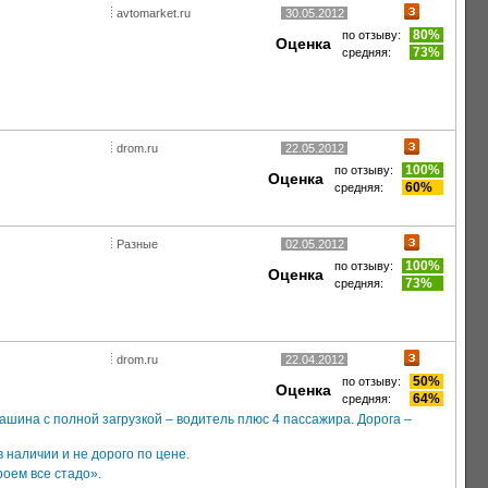
avtomarket.ru
30.05.2012
80%
по отзыву:
Оценка
73%
средняя:
drom.ru
22.05.2012
100%
по отзыву:
Оценка
60%
средняя:
Разные
02.05.2012
100%
по отзыву:
Оценка
73%
средняя:
drom.ru
22.04.2012
50%
по отзыву:
Оценка
64%
средняя:
шина с полной загрузкой – водитель плюс 4 пассажира. Дорога –
в наличии и не дорого по цене.
оем все стадо».