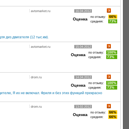
avtomarket.ru
16.04.2012
66%
по отзыву:
Оценка
73%
средняя:
я диз.двигателя (12 тыс.км).
avtomarket.ru
15.04.2012
100%
по отзыву:
Оценка
73%
средняя:
drom.ru
14.04.2012
100%
по отзыву:
Оценка
73%
средняя:
дителю, Я их не включал. Фриля и без этих функций прекрасно
drom.ru
13.02.2012
66%
по отзыву:
Оценка
66%
средняя: