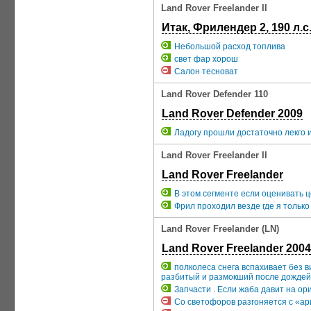
Land Rover Freelander II
Итак, Фрилендер 2, 190 л.с
Небольшой расход топлива
свет фар хорош
Салон тесноват
Land Rover Defender 110
Land Rover Defender 2009
Ладогу прошли достаточно лекго и
Land Rover Freelander II
Land Rover Freelander
В этом сегменте если оценивать ц
Фрил проходил везде где я только 
Land Rover Freelander (LN)
Land Rover Freelander 2004
полколеса снега вспахивает без в
разбитый и размокший после дождей 
Запчасти . Если жаба давит на ори
Со светофоров разгоняется с «ар