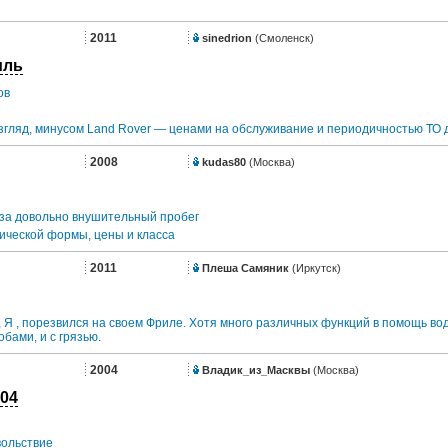
2011
sinedrion
(Смоленск)
иль
ов
згляд, минусом Land Rover — ценами на обслуживание и периодичностью ТО дл
2008
kudas80
(Москва)
за довольно внушительный пробег
ической формы, цены и класса
2011
Плеша Самяник
(Иркутск)
т, Я , порезвился на своем Фриле. Хотя много различных функций в помощь во
обами, и с грязью.
2004
Владик_из_Масквы
(Москва)
004
вольствие