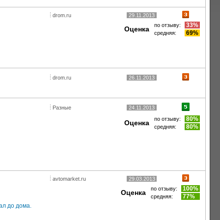
drom.ru
29.11.2013
33%
по отзыву:
Оценка
69%
средняя:
drom.ru
26.11.2013
Разные
24.11.2013
80%
по отзыву:
Оценка
80%
средняя:
avtomarket.ru
29.03.2013
100%
по отзыву:
Оценка
77%
средняя:
ал до дома.