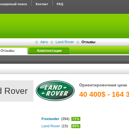
асширеный поиск
Контакт
FAQ
Авто
Land Rover
Отзывы
Отзывы
Комплектации
Ориентировочная цена
d Rover
40 400$ - 164 
Freelander
(394)
71%
Land Rover
(15)
85%