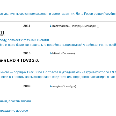
я увеличить сроки прохождения и сроки гарантии, Ленд Ровер решил "срубить
2011
beezmarkee
(Люберцы (Магаданъ))
11
воду, повоюет с грязью и снегами.
то ж надо было так тщательно поработать над звуком! А работал тут, по всей
2010
bitroit
(Воронеж)
ия LRD 4 TDV3 3.0.
много — порядка 12л/100км. По трассе я укладываюсь на круиз-контроле в 9 л
о если вы попали за высокорослого водителя или переднего пассажира, я вам 
2009
sargis
(Оренбург)
ный, пластик мягкий
правданно дорогое