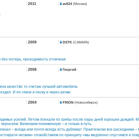
2011
av624
(Москва)
.
2009
DSTK
(САМАРА)
 без потерь, проходимость отличная
2008
Георгий
ена качество то считаю лучший автомобиль
ездил. И по глине и песку и через речки.
2004
FRION
(Новосибирск)
идимых усилий. Летом поехали по грибы после пары дней хороших дождей. Ма
чернозем. Включаем пониженную – и только в путь.
гинал – всегда или почти всегда есть дубликат. Практически все расходники – 
истократи-ческим» спокойствием по принципу «мы медленно спустимся и покр