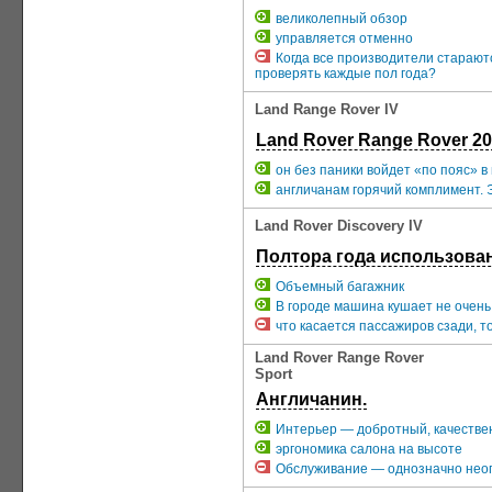
великолепный обзор
управляется отменно
Когда все производители стараютс
проверять каждые пол года?
Land Range Rover IV
Land Rover Range Rover 20
он без паники войдет «по пояс» в 
англичанам горячий комплимент. Э
Land Rover Discovery IV
Полтора года использован
Объемный багажник
В городе машина кушает не очень 
что касается пассажиров сзади, т
Land Rover Range Rover
Sport
Англичанин.
Интерьер — добротный, качествен
эргономика салона на высоте
Обслуживание — однозначно нео