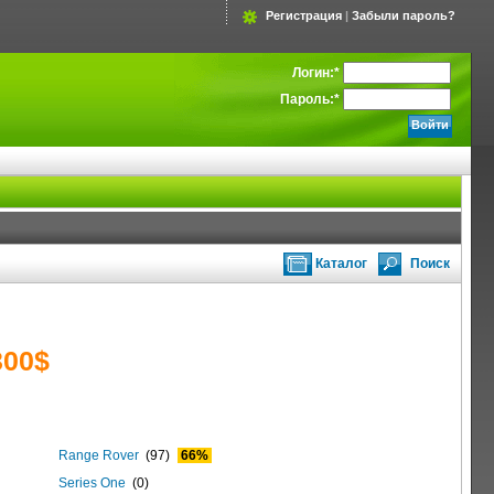
Регистрация
|
Забыли пароль?
Логин:
*
Пароль:
*
Каталог
Поиск
300$
Range Rover
(97)
66%
Series One
(0)