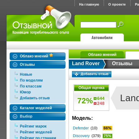
На главную
О проекте
Р
Облако мнений
Облако мнений
Land Rover
Отзывы
Отзывы
Добавить отзыв
Новые
По моделям
По классам
Общая оценка
Юмор
Lan
Добавить отзыв
644
72%
248
Каталог моделей
Выбор
Модель:
Рейтинг марок
Defender
(10)
66%
Рейтинг моделей
Discovery
(379)
75%
Рейтинг по странам