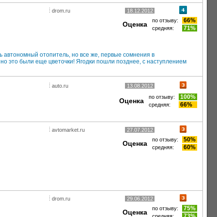
drom.ru
18.12.2012
66%
по отзыву:
Оценка
71%
средняя:
 автономный отопитель, но все же, первые сомнения в
но это были еще цветочки! Ягодки пошли позднее, с наступлением
auto.ru
13.08.2012
100%
по отзыву:
Оценка
66%
средняя:
avtomarket.ru
27.07.2012
50%
по отзыву:
Оценка
60%
средняя:
drom.ru
29.06.2012
75%
по отзыву:
Оценка
73%
средняя: