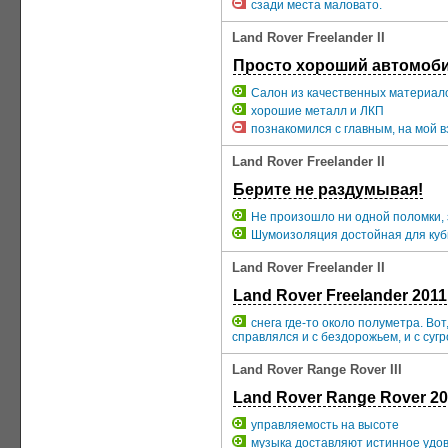
сзади места маловато.
Land Rover Freelander II
Просто хороший автомоб
Салон из качественных материал
хорошие металл и ЛКП
познакомился с главным, на мой в
Land Rover Freelander II
Берите не раздумывая!
Не произошло ни одной поломки, 
Шумоизоляция достойная для куб
Land Rover Freelander II
Land Rover Freelander 2011
снега где-то около полуметра. Во
справлялся и с бездорожьем, и с сугр
Land Rover Range Rover III
Land Rover Range Rover 2
управляемость на высоте
музыка доставляют истинное удо