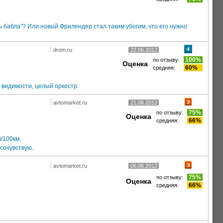
 бабла"? Или новый Фрилендер стал таким убогим, что его нужно
drom.ru
23.06.2012
100%
по отзыву:
Оценка
60%
средняя:
 видимости, целый оркестр.
avtomarket.ru
21.06.2012
75%
по отзыву:
Оценка
66%
средняя:
/100км.
сочувствую.
avtomarket.ru
06.06.2012
75%
по отзыву:
Оценка
66%
средняя: