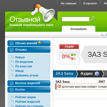
На главную
О проекте
Р
О
Облако мнений
Аудио
Отзывы
ЗАЗ 
0
0%
Новые
1
По моделям
По классам
Юмор
ЗАЗ Sens
Аудио
Добавить отзыв
ЗАЗ Sens
2007
Каталог моделей
Штатная акустика пойдёт только 
Выбор
Рейтинг марок
Рейтинг моделей
Рейтинг по странам