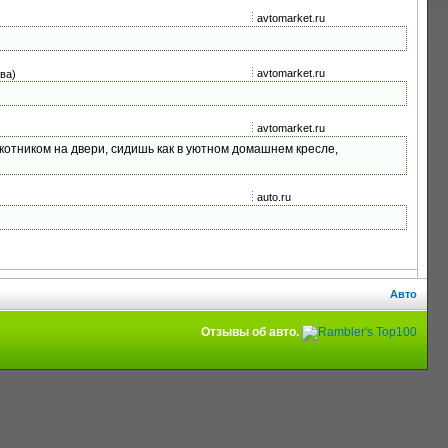
avtomarket.ru
avtomarket.ru
ва)
avtomarket.ru
котником на двери, сидишь как в уютном домашнем кресле,
auto.ru
Авто
Отзывы об авто.