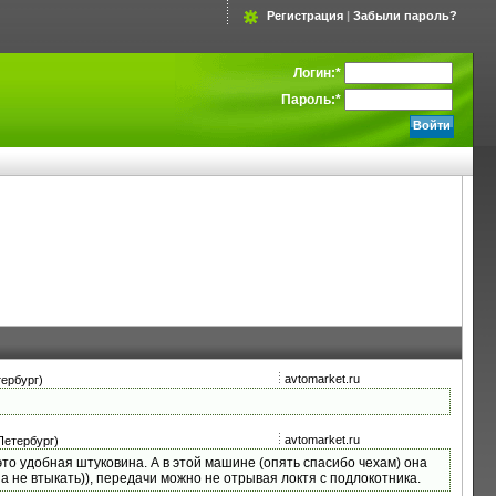
Регистрация
|
Забыли пароль?
Логин:
*
Пароль:
*
avtomarket.ru
ербург)
avtomarket.ru
Петербург)
то удобная штуковина. А в этой машине (опять спасибо чехам) она
а не втыкать)), передачи можно не отрывая локтя с подлокотника.