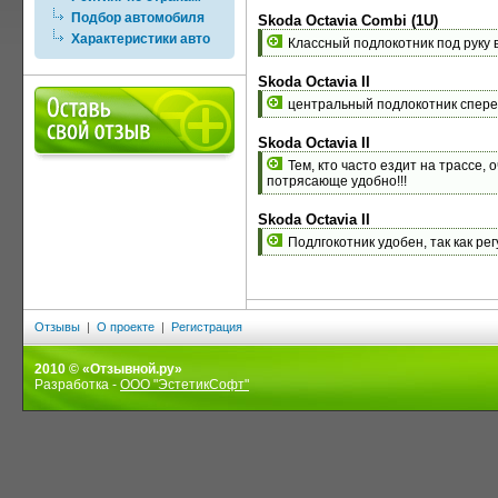
Подбор автомобиля
Skoda Octavia Combi (1U)
Характеристики авто
Классный подлокотник под руку в
Skoda Octavia II
центральный подлокотник сперед
Skoda Octavia II
Тем, кто часто ездит на трассе,
потрясающе удобно!!!
Skoda Octavia II
Подлгокотник удобен, так как ре
Отзывы
|
О проекте
|
Регистрация
2010 © «Отзывной.ру»
Разработка -
ООО "ЭстетикСофт"