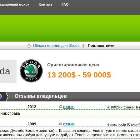
асширеный поиск
Контакт
FAQ
Облако мнений для Skoda
Подлокотники
Ориентировочная цена
da
13 200$ - 59 000$
Отзывы владельцев
2012
отзыв
180266
(Санкт-Пет
ник справа
2009
отзыв
max i octa
(Санкт-
роде Джамбо Боксом зовется)… Классная вещица. Еще в туре я понял какая э
ктически под любую длину руки подойдет. Теперь перещелкивать (именно так, 