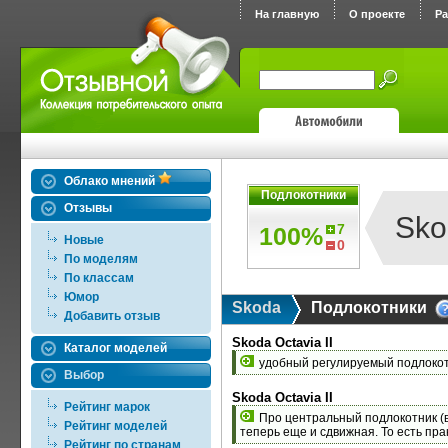
На главную
О проекте
Р
Облако мнений
Подлокотники
Отзывы
Sko
7
100%
Новые
0
По моделям
По классам
Юмор
Skoda
Подлокотники
Добавить отзыв
Skoda Octavia II
Каталог моделей
удобный регулируемый подлокот
Выбор
Skoda Octavia II
Рейтинг марок
Про центральный подлокотник (в
Рейтинг моделей
теперь еще и сдвижная. То есть пра
Рейтинг по странам