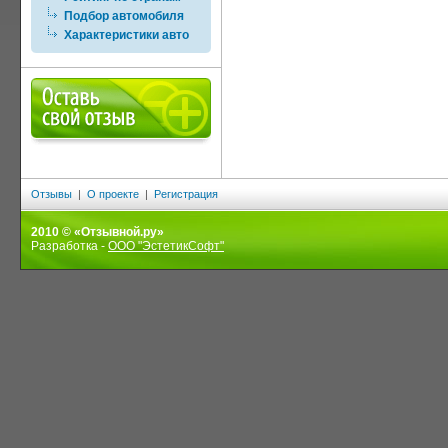
Подбор автомобиля
Характеристики авто
Отзывы
|
О проекте
|
Регистрация
2010 © «Отзывной.ру»
Разработка -
ООО "ЭстетикСофт"