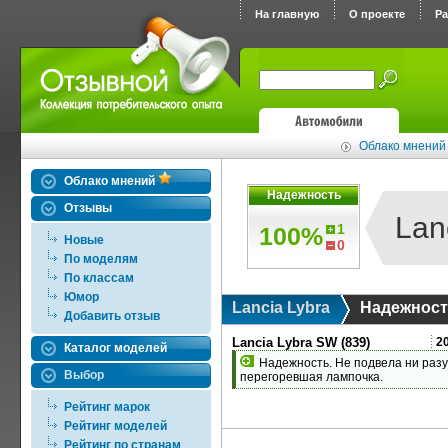
На главную
О проекте
Р
Облако мнений 
Облако мнений
Надежность
Отзывы
Lan
1
100%
Новые
0
По моделям
По классам
Юмор
Lancia Lybra
Надежнос
Добавить отзыв
Lancia Lybra SW (839)
2
Каталог моделей
Надежность. Не подвела ни разу.
Выбор
перегоревшая лампочка.
Рейтинг марок
Рейтинг моделей
Рейтинг по странам