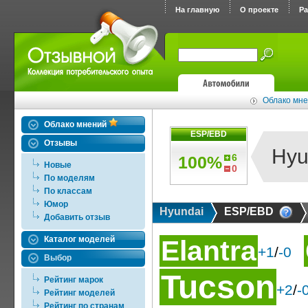
На главную
О проекте
Р
Облако мне
Облако мнений
ESP/EBD
Отзывы
Hyu
6
100%
Новые
0
По моделям
По классам
Юмор
Hyundai
ESP/EBD
Добавить отзыв
Каталог моделей
Elantra
+1
/
-0
Выбор
Tucson
Рейтинг марок
+2
/
-
Рейтинг моделей
Рейтинг по странам