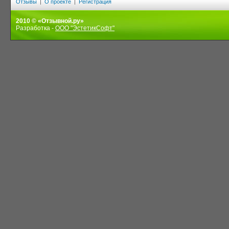
Отзывы
|
О проекте
|
Регистрация
2010 © «Отзывной.ру»
Разработка -
ООО "ЭстетикСофт"