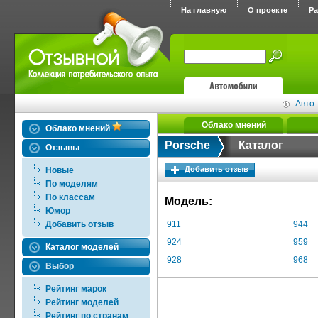
На главную
О проекте
Р
Авто
Облако мнений
Облако мнений
Porsche
Каталог
Отзывы
Добавить отзыв
Новые
По моделям
По классам
Модель:
Юмор
Добавить отзыв
911
944
924
959
Каталог моделей
928
968
Выбор
Рейтинг марок
Рейтинг моделей
Рейтинг по странам