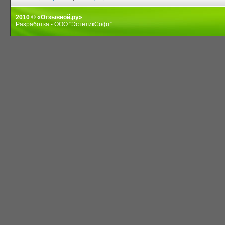
2010 © «Отзывной.ру»
Разработка -
ООО "ЭстетикСофт"