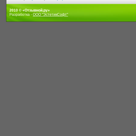
2010 © «Отзывной.ру»
Разработка -
ООО "ЭстетикСофт"