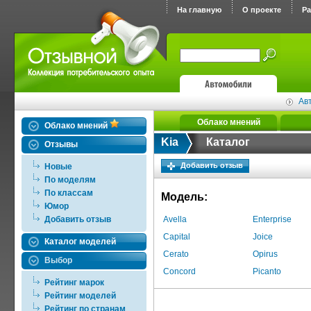
На главную
О проекте
Р
Ав
Облако мнений
Облако мнений
Kia
Каталог
Отзывы
Добавить отзыв
Новые
По моделям
По классам
Модель:
Юмор
Добавить отзыв
Avella
Enterprise
Capital
Joice
Каталог моделей
Cerato
Opirus
Выбор
Concord
Picanto
Рейтинг марок
Рейтинг моделей
Рейтинг по странам