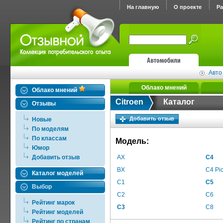
На главную
О проекте
Р
Авто
Облако мнений
Облако мнений
Citroen
Каталог
Отзывы
Добавить отзыв
Новые
По моделям
По классам
Модель:
Юмор
Добавить отзыв
AX
C4
BX
C4 Pi
Каталог моделей
C1
C5
Выбор
C2
C6
Рейтинг марок
C3
C8
Рейтинг моделей
Рейтинг по странам