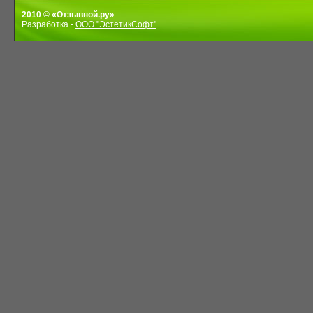
2010 © «Отзывной.ру»
Разработка -
ООО "ЭстетикСофт"