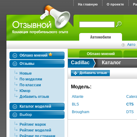
На главную
О проекте
Р
Авто
Облако мнений
Облако мнений
Cadillac
Каталог
Отзывы
Добавить отзыв
Новые
По моделям
По классам
Модель:
Юмор
Добавить отзыв
Allante
Cater
BLS
CTS
Каталог моделей
Brougham
DTS
Выбор
Рейтинг марок
Рейтинг моделей
Рейтинг по странам