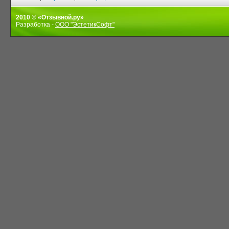
2010 © «Отзывной.ру»
Разработка -
ООО "ЭстетикСофт"